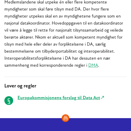
Medlemslandene skal utpeke én eller flere kompetente
myndigheter som skal føre tilsyn med DA. Der hvor flere
myndigheter utpekes skal en av myndighetene fungere som en
nasjonal datakoordinator. Hovedoppgaven til en datakoordinator
vil være å legge til rette for nasjonalt tilsynssamarbeid og veilede
berørte aktører. Nkom er aktuell som kompetent myndighet for
tilsyn med hele eller deler av forpliktelsene i DA, særlig
bestemmelsene om tilbyderportabilitet og interoperabilitet.
Interoperabilitetsforpliktelsene i DA har dessuten en nær
sammenheng med korresponderende regler i
DMA
.
Lover og regler
Relaterte
Europakommisjonens forslag til Data Act