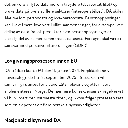
det enklere å flytte data mellom tilbydere (dataportabilitet) og
bruke data på tvers av flere sektorer (interoperabilitet). DA skiller
ikke mellom persondata og ikke-persondata. Personopplysninger
kan likevel være involvert i ulike sammenhenger, for eksempel ved
deling av data fra IoT-produkter hvor personopplysninger er
uløselig del av et mer sammensatt datasett. Forslaget skal være i
samsvar med personvernforordningen (GDPR).
Lovgivningsprosessen innen EU
DA trådte i kraft i EU den 11. januar 2024. Forpliktelsene vil i
hovedsak gjelde fra 12. september 2025. Rettsakten vil
sannsynligvis anses for å være EØS-relevant og etter hvert
implementeres i Norge. De nærmere konsekvenser av regelverket
vil bli vurdert den nærmeste tiden, og Nkom følger prosessen tett
som en av potensielt flere norske tilsynsmyndigheter.
Nasjonalt tilsyn med DA