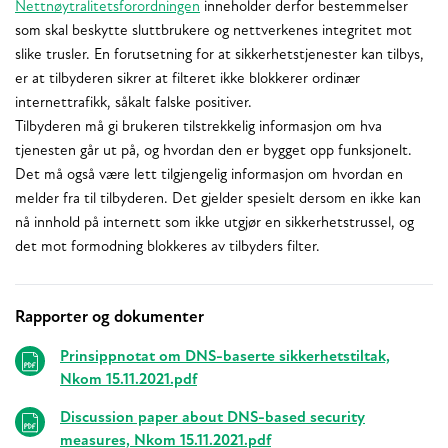
Nettnøytralitetsforordningen
inneholder derfor bestemmelser
som skal beskytte sluttbrukere og nettverkenes integritet mot
slike trusler. En forutsetning for at sikkerhetstjenester kan tilbys,
er at tilbyderen sikrer at filteret ikke blokkerer ordinær
internettrafikk, såkalt falske positiver.
Tilbyderen må gi brukeren tilstrekkelig informasjon om hva
tjenesten går ut på, og hvordan den er bygget opp funksjonelt.
Det må også være lett tilgjengelig informasjon om hvordan en
melder fra til tilbyderen. Det gjelder spesielt dersom en ikke kan
nå innhold på internett som ikke utgjør en sikkerhetstrussel, og
det mot formodning blokkeres av tilbyders filter.
Rapporter og dokumenter
Relaterte
Prinsippnotat om DNS-baserte sikkerhetstiltak,
Nkom 15.11.2021.pdf
Discussion paper about DNS-based security
measures, Nkom 15.11.2021.pdf