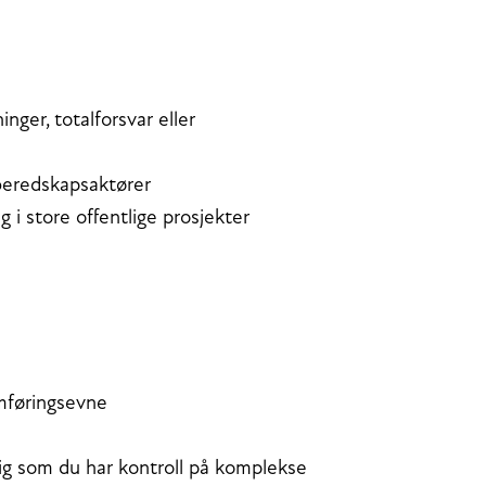
nger, totalforsvar eller
beredskapsaktører
g i store offentlige prosjekter
omføringsevne
idig som du har kontroll på komplekse