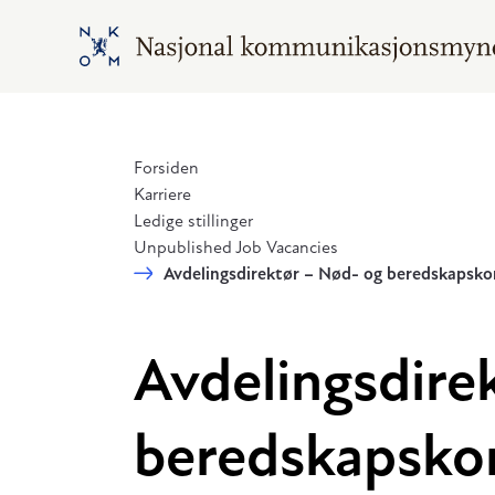
Hopp til hovedinnhold
Gå til hovedsiden
Forsiden
Karriere
Ledige stillinger
Unpublished Job Vacancies
Avdelingsdirektør – Nød- og beredskapsk
Avdelingsdire
beredskapsko