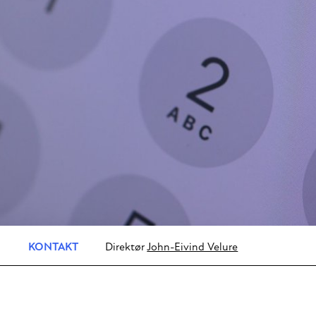
KONTAKT
Direktør
John-Eivind Velure