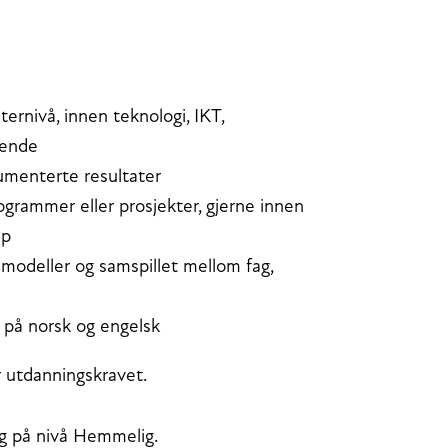
ernivå, innen teknologi, IKT,
rende
umenterte resultater
grammer eller prosjekter, gjerne innen
ap
gsmodeller og samspillet mellom fag,
e på norsk og engelsk
r utdanningskravet.
ing på nivå Hemmelig.