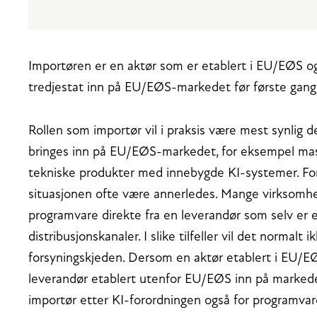
Importøren er en aktør som er etablert i EU/EØS o
tredjestat inn på EU/EØS-markedet før første gang
Rollen som importør vil i praksis være mest synlig d
bringes inn på EU/EØS-markedet, for eksempel mask
tekniske produkter med innebygde KI-systemer. For
situasjonen ofte være annerledes. Mange virksomhet
programvare direkte fra en leverandør som selv er et
distribusjonskanaler. I slike tilfeller vil det normalt
forsyningskjeden. Dersom en aktør etablert i EU/E
leverandør etablert utenfor EU/EØS inn på markede
importør etter KI-forordningen også for programvare