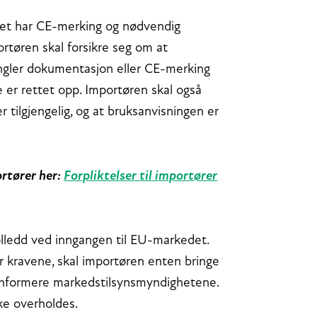
emet har CE-merking og nødvendig
tøren skal forsikre seg om at
ngler dokumentasjon eller CE-merking
 er rettet opp. Importøren skal også
 tilgjengelig, og at bruksanvisningen er
ortører her:
Forpliktelser til importører
olledd ved inngangen til EU-markedet.
r kravene, skal importøren enten bringe
g informere markedstilsynsmyndighetene.
ke overholdes.