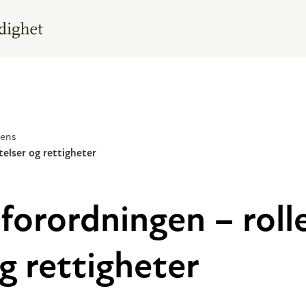
gens
telser og rettigheter
forordningen – rolle
og rettigheter