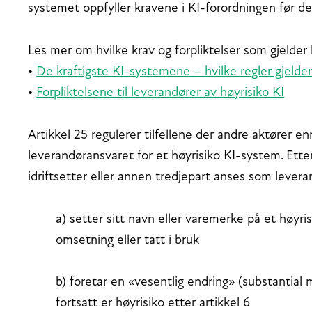
systemet oppfyller kravene i KI-forordningen før de
Les mer om hvilke krav og forpliktelser som gjelder 
•
De kraftigste KI-systemene – hvilke regler gjelde
•
Forpliktelsene til leverandører av høyrisiko KI
Artikkel 25 regulerer tilfellene der andre aktører 
leverandøransvaret for et høyrisiko KI-system. Etter n
idriftsetter eller annen tredjepart anses som lev
a) setter sitt navn eller varemerke på et høyri
omsetning eller tatt i bruk
b) foretar en «vesentlig endring» (substantial m
fortsatt er høyrisiko etter artikkel 6