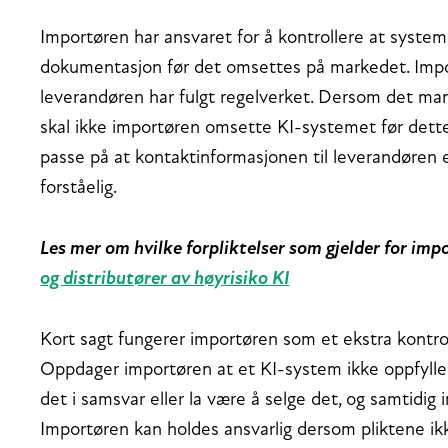
Importøren har ansvaret for å kontrollere at syst
dokumentasjon før det omsettes på markedet. Impor
leverandøren har fulgt regelverket. Dersom det ma
skal ikke importøren omsette KI-systemet før dette
passe på at kontaktinformasjonen til leverandøren er
forståelig.
Les mer om hvilke forpliktelser som gjelder for imp
og distributører av høyrisiko KI
Kort sagt fungerer importøren som et ekstra kontr
Oppdager importøren at et KI-system ikke oppfylle
det i samsvar eller la være å selge det, og samtidi
Importøren kan holdes ansvarlig dersom pliktene ik