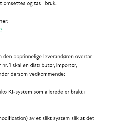
t omsettes og tas i bruk.
her:
r?
enn den opprinnelige leverandøren overtar
r. 1 skal en distributør, importør,
erandør dersom vedkommende:
siko KI-system som allerede er brakt i
odification) av et slikt system slik at det