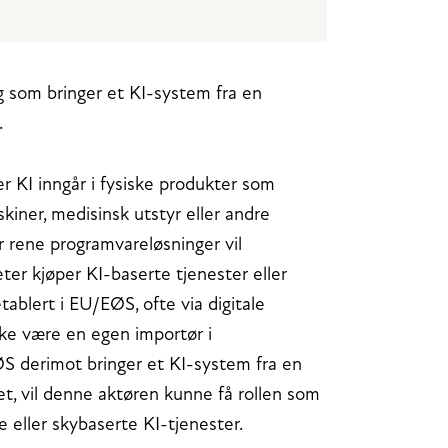
g som bringer et KI-system fra en
.
er KI inngår i fysiske produkter som
iner, medisinsk utstyr eller andre
 rene programvareløsninger vil
er kjøper KI-baserte tjenester eller
ablert i EU/EØS, ofte via digitale
 ikke være en egen importør i
ØS derimot bringer et KI-system fra en
t, vil denne aktøren kunne få rollen som
 eller skybaserte KI-tjenester.