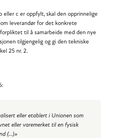
b eller c er oppfylt, skal den opprinnelige
som leverandør for det konkrete
 forpliktet til å samarbeide med den nye
jonen tilgjengelig og gi den tekniske
el 25 nr. 2.
6:
kalisert eller etablert i Unionen som
et eller varemerket til en fysisk
and (…)»