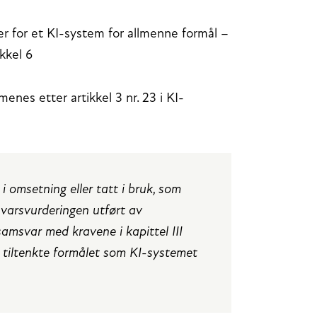
er for et KI-system for allmenne formål –
ikkel 6
enes etter artikkel 3 nr. 23 i KI-
i omsetning eller tatt i bruk, som
msvarsvurderingen utført av
samsvar med kravene i kapittel III
det tiltenkte formålet som KI-systemet