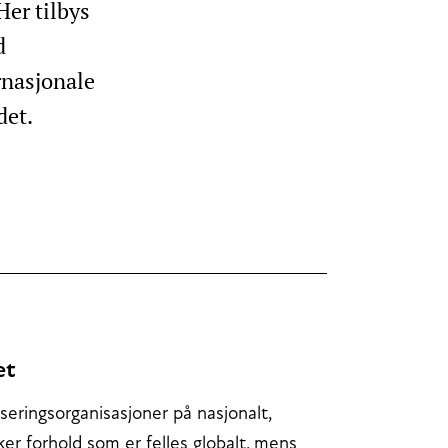
Her tilbys
d
rnasjonale
det.
et
iseringsorganisasjoner på nasjonalt,
ker forhold som er felles globalt, mens