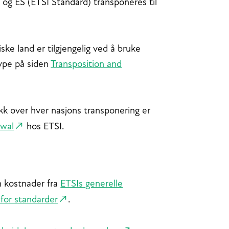
og ES (ETSI Standard) transponeres til
ke land er tilgjengelig ved å bruke
type på siden
Transposition and
ikk over hver nasjons transponering er
awal
hos ETSI.
n kostnader fra
ETSIs generelle
 for standarder
.