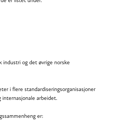
e er listet under.
 industri og det øvrige norske
ter i flere standardiseringsorganisasjoner
 internasjonale arbeidet.
ringssammenheng er: