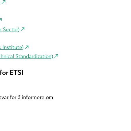
)
n Sector)
Institute)
nical Standardization)
for ETSI
var for å informere om