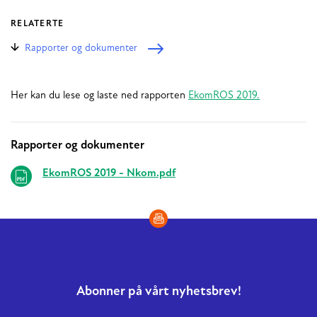
RELATERTE
Rapporter og dokumenter
Her kan du lese og laste ned rapporten
EkomROS 2019.
Rapporter og dokumenter
Relaterte
EkomROS 2019 - Nkom.pdf
Abonner på vårt nyhetsbrev!