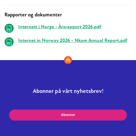
Rapporter og dokumenter
Relaterte
Internett i Norge - Årsrapport 2026.pdf
Internet in Norway 2026 - Nkom Annual Report.pdf
Abonner på vårt nyhetsbrev!
Abonner