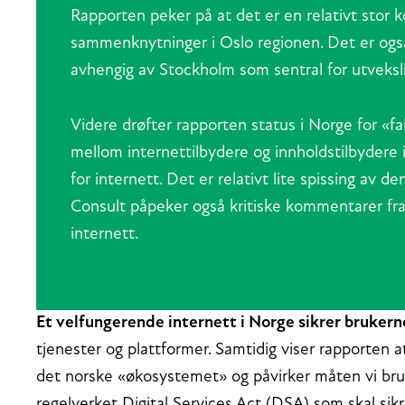
Rapporten peker på at det er en relativt stor 
sammenknytninger i Oslo regionen. Det er også
avhengig av Stockholm som sentral for utveksli
Videre drøfter rapporten status i Norge for «f
mellom internettilbydere og innholdstilbydere
for internett. Det er relativt lite spissing av 
Consult påpeker også kritiske kommentarer fr
internett.
Et velfungerende internett i Norge sikrer brukern
tjenester og plattformer. Samtidig viser rapporten at
det norske «økosystemet» og påvirker måten vi bruk
regelverket Digital Services Act (DSA) som skal sikre 