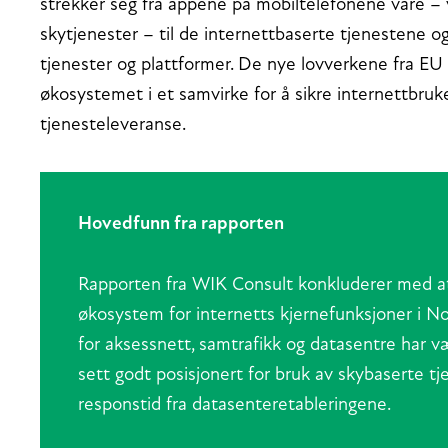
strekker seg fra appene på mobiltelefonene våre – vi
skytjenester – til de internettbaserte tjenestene o
tjenester og plattformer. De nye lovverkene fra EU 
økosystemet i et samvirke for å sikre internettbruke
tjenesteleveranse.
Hovedfunn fra rapporten
Rapporten fra WIK Consult konkluderer med at
økosystem for internetts kjernefunksjoner i N
for aksessnett, samtrafikk og datasentre har v
sett godt posisjonert for bruk av skybaserte t
responstid fra datasenteretableringene.