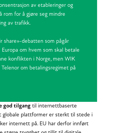
konsentrasjon av etableringer og
 rom for å gjøre seg mindre
ng av trafikk.
air share»-debatten som pågår
 i Europa om hvem som skal betale
denne konflikten i Norge, men WIK
a Telenor om betalingsregimet på
e god tilgang
til internettbaserte
 globale plattformer er sterkt til stede i
er internett på. EU har derfor innført
større trygghet og tillit til digitale