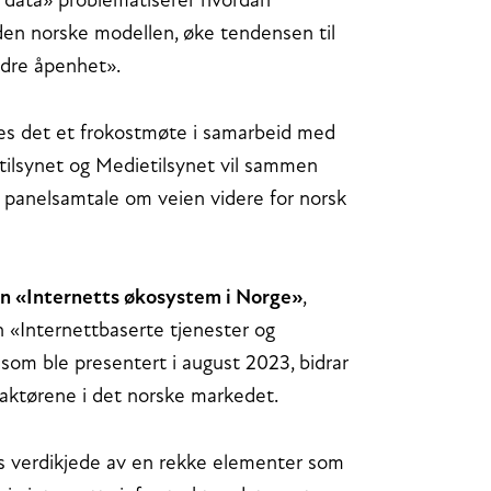
g data» problematiserer hvordan
 den norske modellen, øke tendensen til
ndre åpenhet».
res det et frokostmøte i samarbeid med
atilsynet og Medietilsynet vil sammen
panelsamtale om veien videre for norsk
n «Internetts økosystem i Norge»
,
«Internettbaserte tjenester og
som ble presentert i august 2023, bidrar
ttaktørene i det norske markedet.
s verdikjede av en rekke elementer som