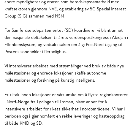
andre myndigheter og etater, som beredskapssamarbeid med
kraftsektoren gjennom NVE, og etablering av 5G Special Interest
Group (SIG) sammen med NSM.
For Samferdselsdepartementet (SD) koordinerer vi blant annet
den nasjonale deltakelsen til årets verdenspostkongress i Abidjan i
Elfenbenskysten, og vedtak i saken om å gi PostNord tilgang til
Postens sonenøkler i flerbolighus.
Vi intensiverer arbeidet med støymålinger ved bruk av både nye
målestasjoner og endrede lokasjoner, skaffe autonome
målestasjoner og forskning på kunstig intelligens.
Et tiltak innen lokasjoner er vårt ønske om å flytte regionkontoret
i Nord-Norge fra Lødingen til Tromsø, blant annet for å
intensivere arbeidet for rikets sikkerhet i nordområdene. Vi har i
perioden også gjennomført en rekke leveringer og hasteoppdrag
til både KMD og SD.