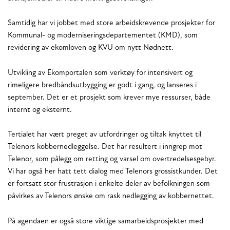
Samtidig har vi jobbet med store arbeidskrevende prosjekter for
Kommunal- og moderniseringsdepartementet (KMD), som
revidering av ekomloven og KVU om nytt Nødnett.
Utvikling av Ekomportalen som verktøy for intensivert og
rimeligere bredbåndsutbygging er godt i gang, og lanseres i
september. Det er et prosjekt som krever mye ressurser, både
internt og eksternt.
Tertialet har vært preget av utfordringer og tiltak knyttet til
Telenors kobbernedleggelse. Det har resultert i inngrep mot
Telenor, som pålegg om retting og varsel om overtredelsesgebyr.
Vi har også her hatt tett dialog med Telenors grossistkunder. Det
er fortsatt stor frustrasjon i enkelte deler av befolkningen som
påvirkes av Telenors ønske om rask nedlegging av kobbernettet.
På agendaen er også store viktige samarbeidsprosjekter med