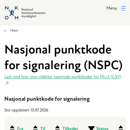
Hopp til hovedinnhold
Meny
Hjem
Nasjonal punktkode
for signalering (NSPC)
Last ned liste over tildelte nasjonale punktkoder for NI=3 (CSV)
Nasjonal punktkode for signalering
Sist oppdatert 13.07.2026
Fra
Til
Tilbyder
Status
An