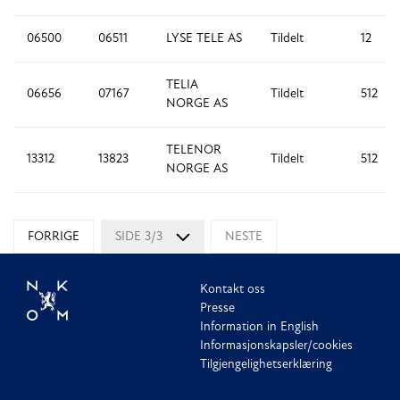
06500
06511
LYSE TELE AS
Tildelt
12
TELIA
06656
07167
Tildelt
512
NORGE AS
TELENOR
13312
13823
Tildelt
512
NORGE AS
FORRIGE
SIDE 3/3
NESTE
Kontakt oss
Presse
Information in English
Informasjonskapsler/cookies
Tilgjengelighetserklæring