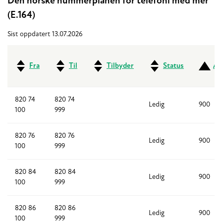
Den norske nummerplanen for telefoni med mer
(E.164)
Sist oppdatert 13.07.2026
Fra
Til
Tilbyder
Status
An
820 74
820 74
Ledig
900
100
999
820 76
820 76
Ledig
900
100
999
820 84
820 84
Ledig
900
100
999
820 86
820 86
Ledig
900
100
999