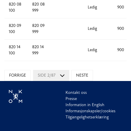
820 08
820 08
Ledig
900
100
999
820 09
820 09
Ledig
900
100
999
820 14
820 14
Ledig
900
100
999
FORRIGE
SIDE 2/87
NESTE
Kontakt oss
Presse
Information in English
Informasjonskapsler/cookies
Tilgjengelighetserklæring