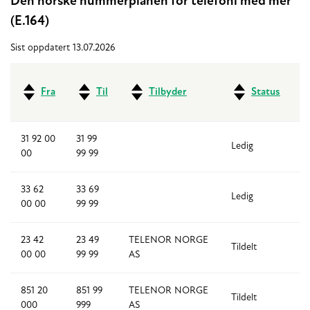
Den norske nummerplanen for telefoni med mer
(E.164)
Sist oppdatert 13.07.2026
Fra
Til
Tilbyder
Status
31 92 00
31 99
Ledig
8
00
99 99
33 62
33 69
Ledig
8
00 00
99 99
23 42
23 49
TELENOR NORGE
Tildelt
8
00 00
99 99
AS
851 20
851 99
TELENOR NORGE
Tildelt
8
000
999
AS