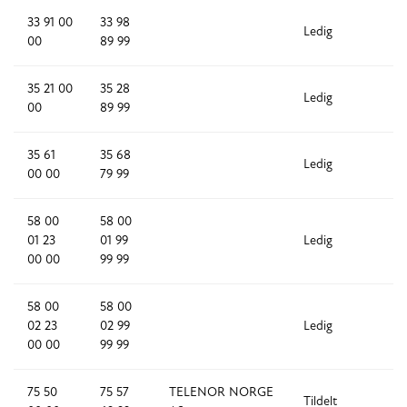
33 91 00
33 98
Ledig
7
00
89 99
35 21 00
35 28
Ledig
7
00
89 99
35 61
35 68
Ledig
7
00 00
79 99
58 00
58 00
01 23
01 99
Ledig
7
00 00
99 99
58 00
58 00
02 23
02 99
Ledig
7
00 00
99 99
75 50
75 57
TELENOR NORGE
Tildelt
7