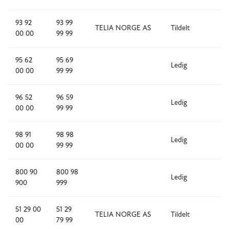
93 92
93 99
TELIA NORGE AS
Tildelt
8
00 00
99 99
95 62
95 69
Ledig
8
00 00
99 99
96 52
96 59
Ledig
8
00 00
99 99
98 91
98 98
Ledig
8
00 00
99 99
800 90
800 98
Ledig
8,
900
999
51 29 00
51 29
TELIA NORGE AS
Tildelt
8
00
79 99