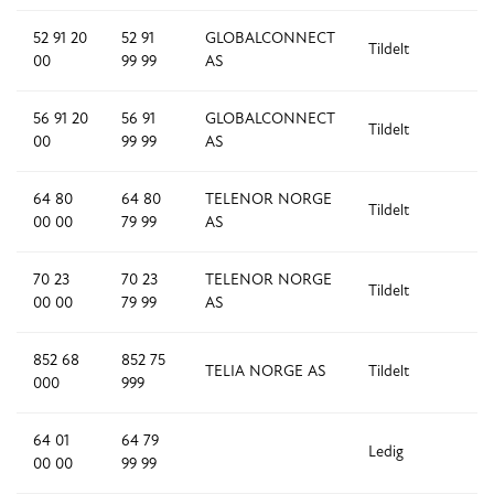
52 91 20
52 91
GLOBALCONNECT
Tildelt
8
00
99 99
AS
56 91 20
56 91
GLOBALCONNECT
Tildelt
8
00
99 99
AS
64 80
64 80
TELENOR NORGE
Tildelt
8
00 00
79 99
AS
70 23
70 23
TELENOR NORGE
Tildelt
8
00 00
79 99
AS
852 68
852 75
TELIA NORGE AS
Tildelt
8
000
999
64 01
64 79
Ledig
7
00 00
99 99