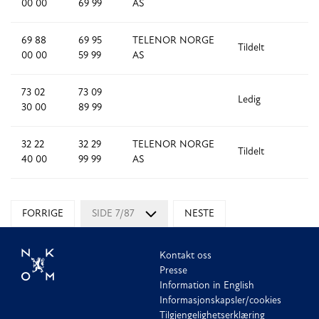
00 00
69 99
AS
69 88
69 95
TELENOR NORGE
Tildelt
7
00 00
59 99
AS
73 02
73 09
Ledig
7
30 00
89 99
32 22
32 29
TELENOR NORGE
Tildelt
7
40 00
99 99
AS
FORRIGE
SIDE 7/87
NESTE
Kontakt oss
Presse
Information in English
Informasjonskapsler/cookies
Tilgjengelighetserklæring