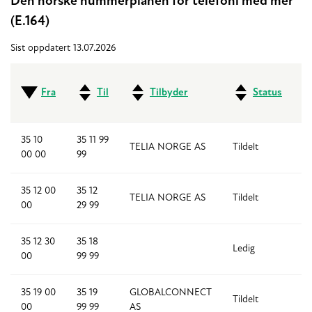
Den norske nummerplanen for telefoni med mer
(E.164)
Sist oppdatert 13.07.2026
Fra
Til
Tilbyder
Status
35 10
35 11 99
TELIA NORGE AS
Tildelt
2
00 00
99
35 12 00
35 12
TELIA NORGE AS
Tildelt
3
00
29 99
35 12 30
35 18
Ledig
6
00
99 99
35 19 00
35 19
GLOBALCONNECT
Tildelt
1
00
99 99
AS