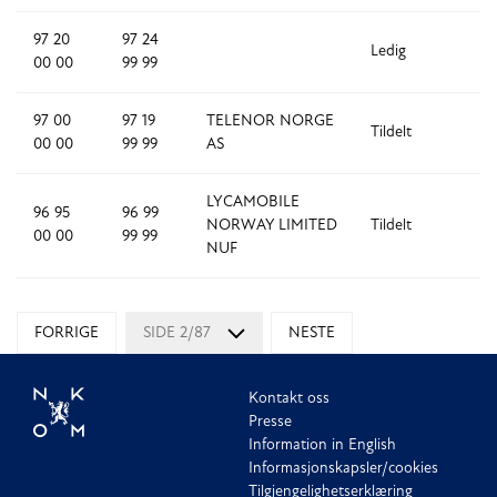
97 20
97 24
Ledig
5
00 00
99 99
97 00
97 19
TELENOR NORGE
Tildelt
2
00 00
99 99
AS
LYCAMOBILE
96 95
96 99
NORWAY LIMITED
Tildelt
5
00 00
99 99
NUF
FORRIGE
SIDE 2/87
NESTE
Kontakt oss
Presse
Information in English
Informasjonskapsler/cookies
Tilgjengelighetserklæring