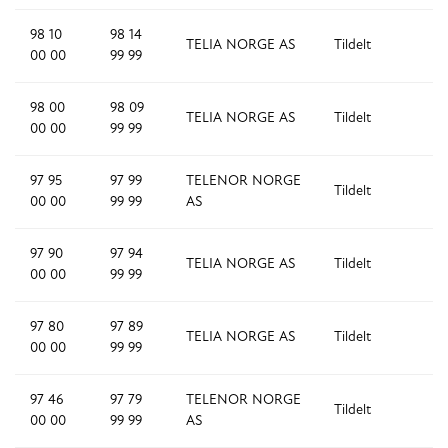
98 10
98 14
TELIA NORGE AS
Tildelt
5
00 00
99 99
98 00
98 09
TELIA NORGE AS
Tildelt
1
00 00
99 99
97 95
97 99
TELENOR NORGE
Tildelt
5
00 00
99 99
AS
97 90
97 94
TELIA NORGE AS
Tildelt
5
00 00
99 99
97 80
97 89
TELIA NORGE AS
Tildelt
1
00 00
99 99
97 46
97 79
TELENOR NORGE
Tildelt
3
00 00
99 99
AS