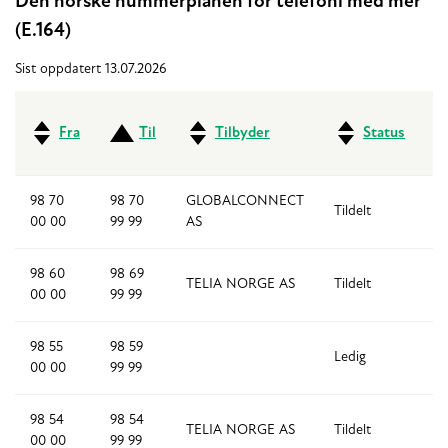
Den norske nummerplanen for telefoni med mer
(E.164)
Sist oppdatert 13.07.2026
Fra
Til
Tilbyder
Status
98 70
98 70
GLOBALCONNECT
Tildelt
1
00 00
99 99
AS
98 60
98 69
TELIA NORGE AS
Tildelt
1
00 00
99 99
98 55
98 59
Ledig
5
00 00
99 99
98 54
98 54
TELIA NORGE AS
Tildelt
1
00 00
99 99