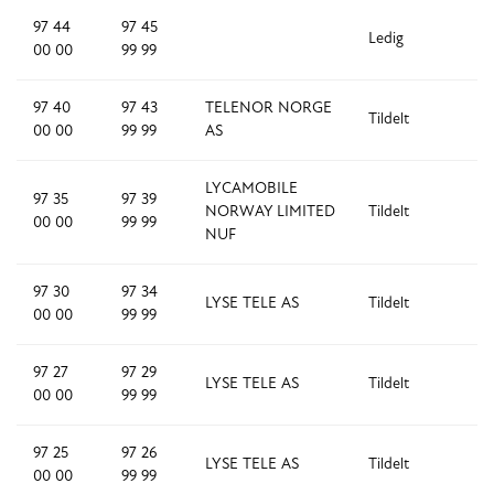
97 44
97 45
Ledig
2
00 00
99 99
97 40
97 43
TELENOR NORGE
Tildelt
4
00 00
99 99
AS
LYCAMOBILE
97 35
97 39
NORWAY LIMITED
Tildelt
5
00 00
99 99
NUF
97 30
97 34
LYSE TELE AS
Tildelt
5
00 00
99 99
97 27
97 29
LYSE TELE AS
Tildelt
3
00 00
99 99
97 25
97 26
LYSE TELE AS
Tildelt
2
00 00
99 99