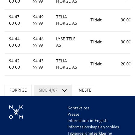
00 00
99 99
NORGE AS
94 47
94 49
TELIA
Tildelt
30,000
00 00
99 99
NORGE AS
94 44
94 46
LYSE TELE
Tildelt
30,000
00 00
99 99
AS
94 42
94 43
TELIA
Tildelt
20,000
00 00
99 99
NORGE AS
FORRIGE
SIDE 4/87
NESTE
Kontakt oss
Presse
Information in English
Informasjonskapsler/cookies
Tilgjengelighetserklæring