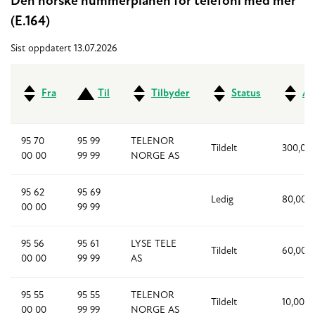
Den norske nummerplanen for telefoni med mer
(E.164)
Sist oppdatert 13.07.2026
Fra
Til
Tilbyder
Status
An
95 70
95 99
TELENOR
Tildelt
300,00
00 00
99 99
NORGE AS
95 62
95 69
Ledig
80,000
00 00
99 99
95 56
95 61
LYSE TELE
Tildelt
60,000
00 00
99 99
AS
95 55
95 55
TELENOR
Tildelt
10,000
00 00
99 99
NORGE AS