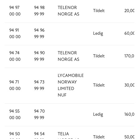
94 97
94 98
TELENOR
Tildelt
20,000
00 00
99 99
NORGE AS
94 91
94 96
Ledig
60,000
00 00
99 99
94 74
94 90
TELENOR
Tildelt
170,000
00 00
99 99
NORGE AS
LYCAMOBILE
94 71
94 73
NORWAY
Tildelt
30,000
00 00
99 99
LIMITED
NUF
94 55
94 70
Ledig
160,00
00 00
99 99
94 50
94 54
TELIA
Tildelt
50,000