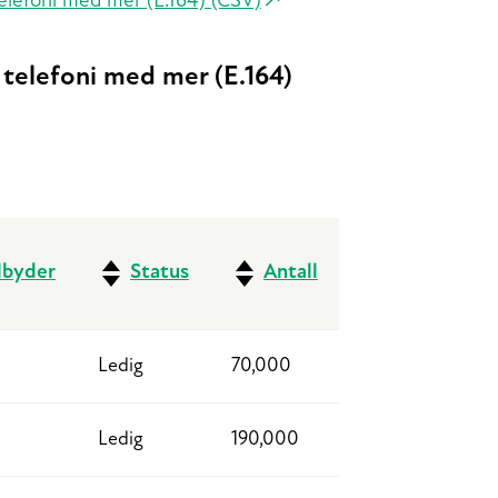
elefoni med mer (E.164) (CSV)
telefoni med mer (E.164)
lbyder
Status
Antall
Ledig
70,000
Ledig
190,000