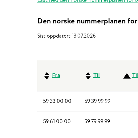
Last ned den norske nummerplanen for t
Den norske nummerplanen for 
Sist oppdatert 13.07.2026
Fra
Til
Ti
59 33 00 00
59 39 99 99
59 61 00 00
59 79 99 99