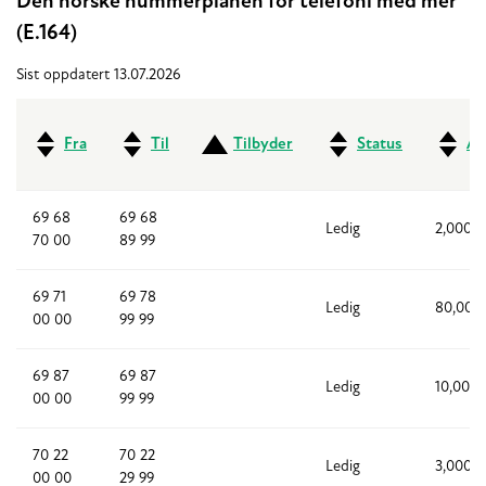
Den norske nummerplanen for telefoni med mer
(E.164)
Sist oppdatert 13.07.2026
Fra
Til
Tilbyder
Status
An
69 68
69 68
Ledig
2,000
70 00
89 99
69 71
69 78
Ledig
80,000
00 00
99 99
69 87
69 87
Ledig
10,000
00 00
99 99
70 22
70 22
Ledig
3,000
00 00
29 99