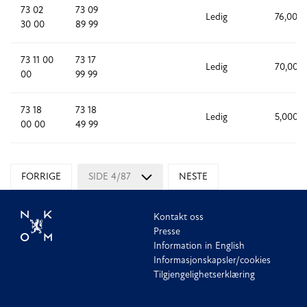
73 02
73 09
Ledig
76,000
30 00
89 99
73 11 00
73 17
Ledig
70,000
00
99 99
73 18
73 18
Ledig
5,000
00 00
49 99
FORRIGE
SIDE 4/87
NESTE
Kontakt oss
Presse
Information in English
Informasjonskapsler/cookies
Tilgjengelighetserklæring