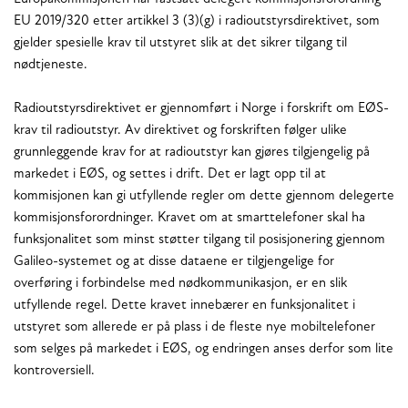
EU 2019/320 etter artikkel 3 (3)(g) i radioutstyrsdirektivet, som
gjelder spesielle krav til utstyret slik at det sikrer tilgang til
nødtjeneste.
Radioutstyrsdirektivet er gjennomført i Norge i forskrift om EØS-
krav til radioutstyr. Av direktivet og forskriften følger ulike
grunnleggende krav for at radioutstyr kan gjøres tilgjengelig på
markedet i EØS, og settes i drift. Det er lagt opp til at
kommisjonen kan gi utfyllende regler om dette gjennom delegerte
kommisjonsforordninger. Kravet om at smarttelefoner skal ha
funksjonalitet som minst støtter tilgang til posisjonering gjennom
Galileo-systemet og at disse dataene er tilgjengelige for
overføring i forbindelse med nødkommunikasjon, er en slik
utfyllende regel. Dette kravet innebærer en funksjonalitet i
utstyret som allerede er på plass i de fleste nye mobiltelefoner
som selges på markedet i EØS, og endringen anses derfor som lite
kontroversiell.