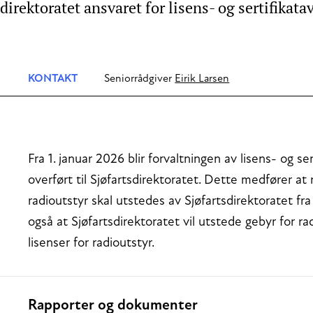
sdirektoratet ansvaret for lisens- og sertifikat
KONTAKT
Seniorrådgiver
Eirik Larsen
Fra 1. januar 2026 blir forvaltningen av lisens- og se
overført til Sjøfartsdirektoratet. Dette medfører at 
radioutstyr skal utstedes av Sjøfartsdirektoratet f
også at Sjøfartsdirektoratet vil utstede gebyr for ra
lisenser for radioutstyr.
Rapporter og dokumenter
Relaterte