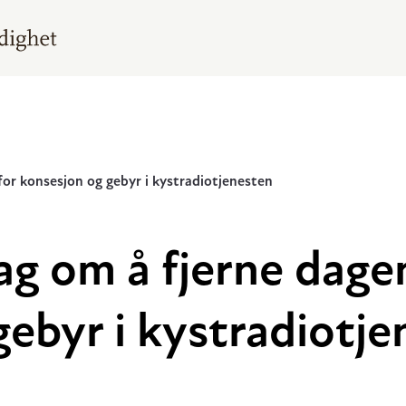
 for konsesjon og gebyr i kystradiotjenesten
ag om å fjerne dagen
gebyr i kystradiotj