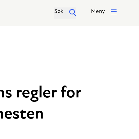
Søk
Meny
s regler for
enesten