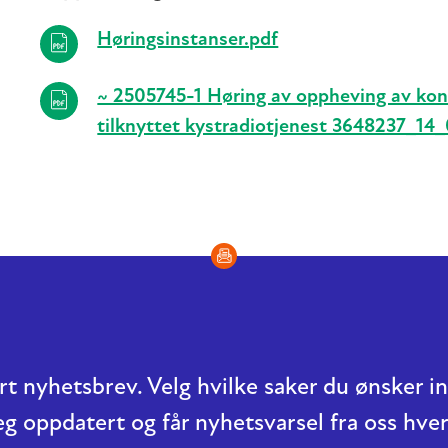
Høringsinstanser.pdf
~ 2505745-1 Høring av oppheving av kon
tilknyttet kystradiotjenest 3648237_14_
t nyhetsbrev. Velg hvilke saker du ønsker 
eg oppdatert og får nyhetsvarsel fra oss hver