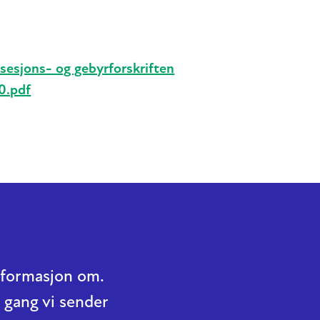
sesjons- og gebyrforskriften
0.pdf
informasjon om.
 gang vi sender