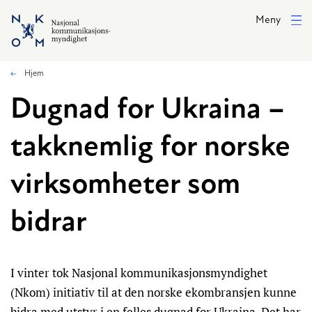
Hopp til hovedinnhold
Meny
Hjem
Dugnad for Ukraina –
takknemlig for norske
virksomheter som
bidrar
I vinter tok Nasjonal kommunikasjonsmyndighet
(Nkom) initiativ til at den norske ekombransjen kunne
bidra med utstyr i en felles dugnad for Ukraina. Det har