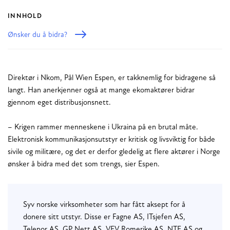
INNHOLD
Ønsker du å bidra?
Direktør i Nkom, Pål Wien Espen, er takknemlig for bidragene så
langt. Han anerkjenner også at mange ekomaktører bidrar
gjennom eget distribusjonsnett.
– Krigen rammer menneskene i Ukraina på en brutal måte.
Elektronisk kommunikasjonsutstyr er kritisk og livsviktig for både
sivile og militære, og det er derfor gledelig at flere aktører i Norge
ønsker å bidra med det som trengs, sier Espen.
Syv norske virksomheter som har fått aksept for å
donere sitt utstyr. Disse er Fagne AS, ITsjefen AS,
Telenor AS, GP Nett AS, VEV Romerike AS, NTE AS og