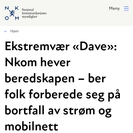
Hopp til hovedinnhold
Meny
Hjem
Ekstremvær «Dave»:
Nkom hever
beredskapen – ber
folk forberede seg på
bortfall av strøm og
mobilnett