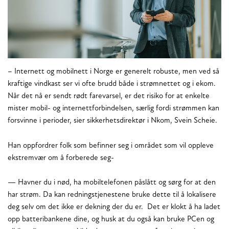
– Internett og mobilnett i Norge er generelt robuste, men ved så
kraftige vindkast ser vi ofte brudd både i strømnettet og i ekom.
Når det nå er sendt rødt farevarsel, er det risiko for at enkelte
mister mobil- og internettforbindelsen, særlig fordi strømmen kan
forsvinne i perioder, sier sikkerhetsdirektør i Nkom, Svein Scheie.
Han oppfordrer folk som befinner seg i området som vil oppleve
ekstremvær om å forberede seg-
— Havner du i nød, ha mobiltelefonen påslått og sørg for at den
har strøm. Da kan redningstjenestene bruke dette til å lokalisere
deg selv om det ikke er dekning der du er. Det er klokt å ha ladet
opp batteribankene dine, og husk at du også kan bruke PCen og