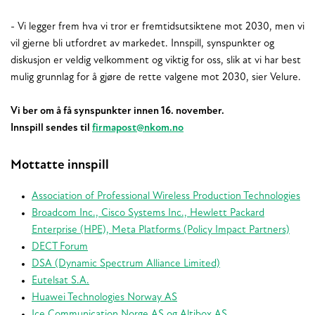
- Vi legger frem hva vi tror er fremtidsutsiktene mot 2030, men vi
vil gjerne bli utfordret av markedet. Innspill, synspunkter og
diskusjon er veldig velkomment og viktig for oss, slik at vi har best
mulig grunnlag for å gjøre de rette valgene mot 2030, sier Velure.
Vi ber om å få synspunkter innen 16. november.
Innspill sendes til
firmapost@nkom.no
Mottatte innspill
Association of Professional Wireless Production Technologies
Broadcom Inc., Cisco Systems Inc., Hewlett Packard
Enterprise (HPE), Meta Platforms (Policy Impact Partners)
DECT Forum
DSA (Dynamic Spectrum Alliance Limited)
Eutelsat S.A.
Huawei Technologies Norway AS
Ice Communication Norge AS og Altibox AS