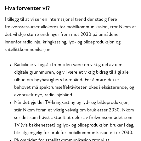
Hva forventer vi?
I tillegg til at vi ser en internasjonal trend der stadig flere
frekvensressurser allokeres for mobilkommunikasjon, tror Nkom at
det vil skje større endringer frem mot 2030 på områdene
innenfor radiolinje, kringkasting, lyd- og bildeproduksjon og
satellittkommunikasjon.
Radiolinje vil også i fremtiden være en viktig del av den
digitale grunnmuren, og vil være et viktig bidrag til å gi alle
tilbud om høyhastighets bredbånd. For å møte dette
behovet må spektrumseffektiviteten økes i eksisterende, og
eventuelt nye, radiolinjebånd.
Når det gjelder TV-kringkasting og lyd- og bildeproduksjon,
står Nkom foran et viktig veivalg om bruk etter 2030. Nkom
ser det som høyst aktuelt at deler av frekvensområdet som
TV (via bakkenettet) og lyd- og bildeproduksjon bruker i dag,
blir tilgjengelig for bruk for mobilkommunikasjon etter 2030.
På området for satellittkommunikasjon tror vi at