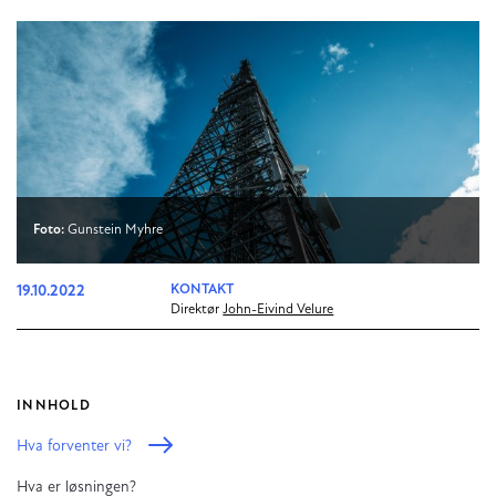
Foto:
Gunstein Myhre
19.10.2022
KONTAKT
Direktør
John-Eivind Velure
INNHOLD
Hva forventer vi?
Hva er løsningen?