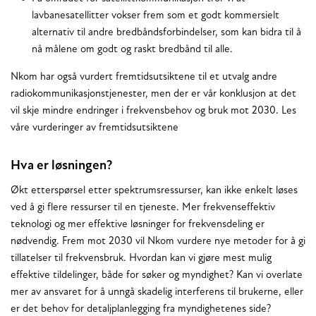
lavbanesatellitter vokser frem som et godt kommersielt
alternativ til andre bredbåndsforbindelser, som kan bidra til å
nå målene om godt og raskt bredbånd til alle.
Nkom har også vurdert fremtidsutsiktene til et utvalg andre
radiokommunikasjonstjenester, men der er vår konklusjon at det
vil skje mindre endringer i frekvensbehov og bruk mot 2030. Les
våre vurderinger av fremtidsutsiktene
Hva er løsningen?
Økt etterspørsel etter spektrumsressurser, kan ikke enkelt løses
ved å gi flere ressurser til en tjeneste. Mer frekvenseffektiv
teknologi og mer effektive løsninger for frekvensdeling er
nødvendig. Frem mot 2030 vil Nkom vurdere nye metoder for å gi
tillatelser til frekvensbruk. Hvordan kan vi gjøre mest mulig
effektive tildelinger, både for søker og myndighet? Kan vi overlate
mer av ansvaret for å unngå skadelig interferens til brukerne, eller
er det behov for detaljplanlegging fra myndighetenes side?