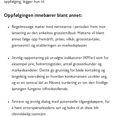
oppfølging, legger hun til.
Oppfølgingen innebærer blant annet:
Regelmessige møter med netteierne i perioden frem mot
lansering av den enkeltes grossisttilbud. Møtene vil blant
annet følge opp fremdrift, priser, vilkår, grossistavtaler,
grensesnitt og etableringen av markedsplasser.
Jevnlig rapportering på utvalgte indikatorer (KPI’er) som for
eksempel pris, feilrettingstider, antall grossistkunder og
markedsandeler. Dette gir grunnlag for både kortsiktig og
langsiktig overvåking av hvordan konkurransen utvikler seg,
og er en sentral del av Nkoms vurdering av om den frivillige
åpningen fungerer tilfredsstillende.
Tettere og jevnlig dialog med potensielle tilgangskjøpere, for
å høre etterspørselssidens syn og bidra til at disse blir
tilstrekkelig ivaretatt.