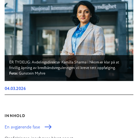
ER TYDELIG: Avdelingsdirektør Kamilla Sharma i Nkom er klar på at
frivillig åpning av bredbåndsreguleringen vil kreve tett oppfølging.
Foto:
Gunstein Myhre
04.03.2026
INNHOLD
En avgjørende fase