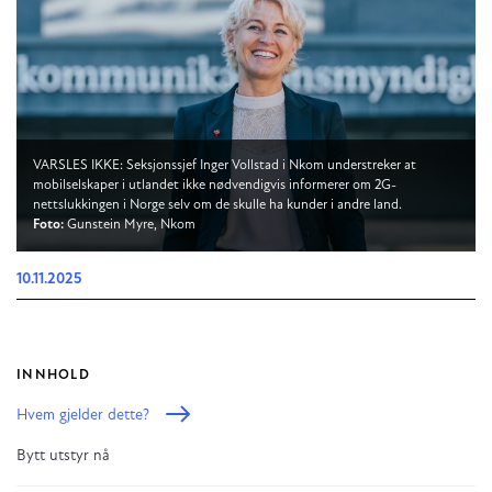
VARSLES IKKE: Seksjonssjef Inger Vollstad i Nkom understreker at
mobilselskaper i utlandet ikke nødvendigvis informerer om 2G-
nettslukkingen i Norge selv om de skulle ha kunder i andre land.
Foto:
Gunstein Myre, Nkom
10.11.2025
INNHOLD
Hvem gjelder dette?
Bytt utstyr nå