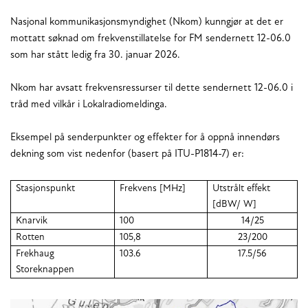
Nasjonal kommunikasjonsmyndighet (Nkom) kunngjør at det er
mottatt søknad om frekvenstillatelse for FM sendernett 12-06.0
som har stått ledig fra 30. januar 2026.
Nkom har avsatt frekvensressurser til dette sendernett 12-06.0 i
tråd med vilkår i Lokalradiomeldinga.
Eksempel på senderpunkter og effekter for å oppnå innendørs
dekning som vist nedenfor (basert på ITU-P1814-7) er:
Stasjonspunkt
Frekvens [MHz]
Utstrålt effekt
[dBW/ W]
Knarvik
100
14/25
Rotten
105,8
23/200
Frekhaug
103.6
17.5/56
Storeknappen