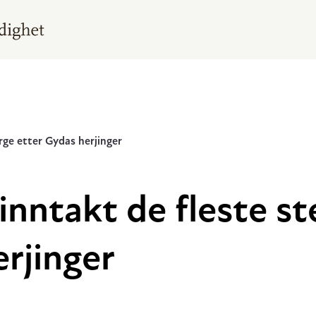
rge etter Gydas herjinger
nntakt de fleste st
rjinger