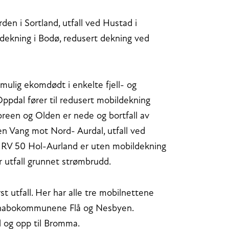
en i Sortland, utfall ved Hustad i
dekning i Bodø, redusert dekning ved
 mulig ekomdødt i enkelte fjell- og
ppdal fører til redusert mobildekning
sbreen og Olden er nede og bortfall av
en Vang mot Nord- Aurdal, utfall ved
v RV 50 Hol-Aurland er uten mobildekning
r utfall grunnet strømbrudd.
 utfall. Her har alle tre mobilnettene
å i nabokommunene Flå og Nesbyen.
al og opp til Bromma.