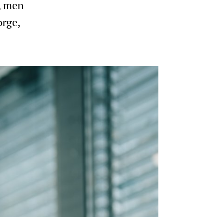
, men
orge,