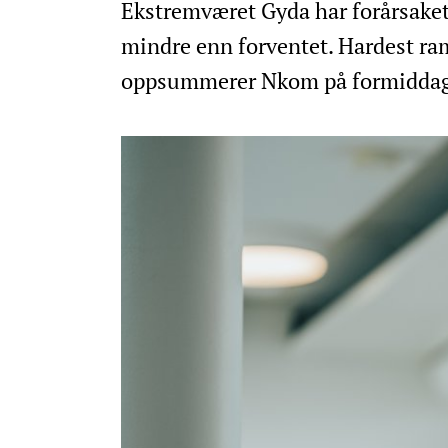
Ekstremværet Gyda har forårsaket
mindre enn forventet. Hardest ram
oppsummerer Nkom på formiddage