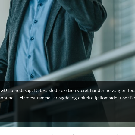
UL beredskap. Det varslede ekstremværet har denne gangen forårsa
g mobilnett. Hardest rammet er Sigdal og enkelte fjellområder i Sø