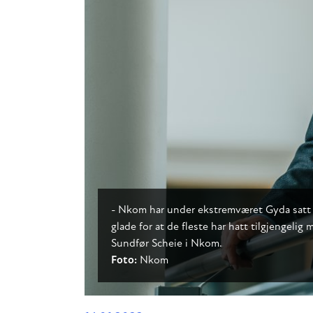
- Nkom har under ekstremværet Gyda satt G
glade for at de fleste har hatt tilgjengeli
Sundfør Scheie i Nkom.
Foto:
Nkom