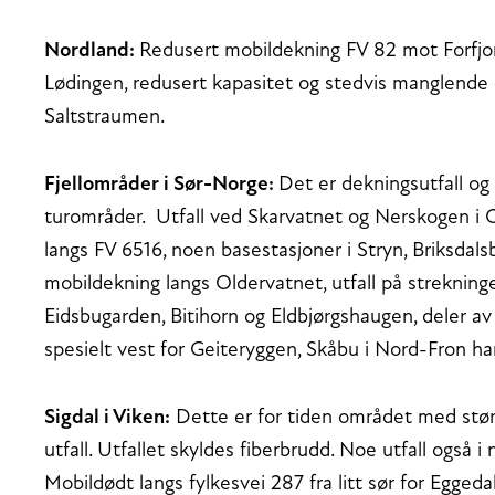
Nordland:
Redusert mobildekning FV 82 mot Forfjord
Lødingen, redusert kapasitet og stedvis manglende 
Saltstraumen.
Fjellområder i Sør-Norge:
Det er dekningsutfall og
turområder. Utfall ved Skarvatnet og Nerskogen i O
langs FV 6516, noen basestasjoner i Stryn, Briksdal
mobildekning langs Oldervatnet, utfall på strekning
Eidsbugarden, Bitihorn og Eldbjørgshaugen, deler a
spesielt vest for Geiteryggen, Skåbu i Nord-Fron ha
Sigdal i Viken:
Dette er for tiden området med størst
utfall. Utfallet skyldes fiberbrudd. Noe utfall ogs
Mobildødt langs fylkesvei 287 fra litt sør for Egged