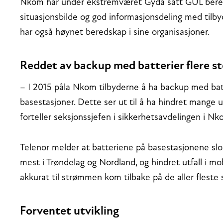
Nkom har under ekstremværet Gyda satt GUL bered
situasjonsbilde og god informasjonsdeling med tilb
har også høynet beredskap i sine organisasjoner.
Reddet av backup med batterier flere s
– I 2015 påla Nkom tilbyderne å ha backup med batt
basestasjoner. Dette ser ut til å ha hindret mange 
forteller seksjonssjefen i sikkerhetsavdelingen i Nk
Telenor melder at batteriene på basestasjonene slo
mest i Trøndelag og Nordland, og hindret utfall i mo
akkurat til strømmen kom tilbake på de aller fleste 
Forventet utvikling