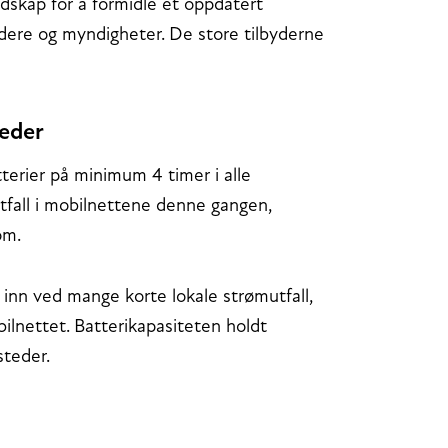
skap for å formidle et oppdatert
ydere og myndigheter. De store tilbyderne
teder
erier på minimum 4 timer i alle
utfall i mobilnettene denne gangen,
om.
 inn ved mange korte lokale strømutfall,
bilnettet. Batterikapasiteten holdt
steder.