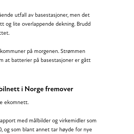
gående utfall av basestasjoner, men det
nett og lite overlappende dekning. Brudd
ttet.
del kommuner på morgenen. Strømmen
m at batterier på basestasjoner er gått
bilnett i Norge fremover
te ekomnett.
apport med målbilder og virkemidler som
, og som blant annet tar høyde for nye