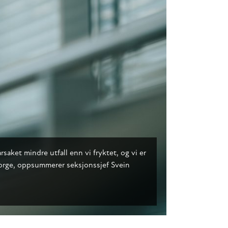
ket mindre utfall enn vi fryktet, og vi er
r Norge, oppsummerer seksjonssjef Svein