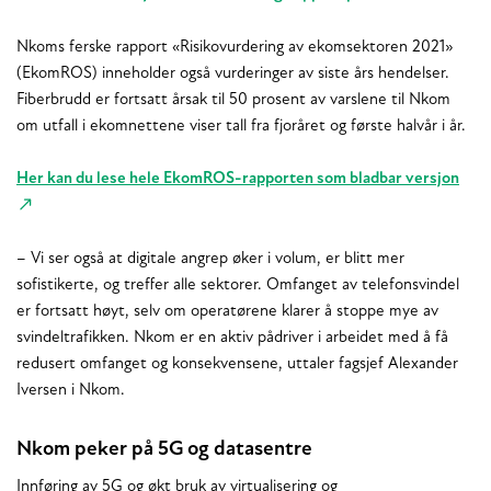
Nkoms ferske rapport «Risikovurdering av ekomsektoren 2021»
(EkomROS) inneholder også vurderinger av siste års hendelser.
Fiberbrudd er fortsatt årsak til 50 prosent av varslene til Nkom
om utfall i ekomnettene viser tall fra fjoråret og første halvår i år.
Her kan du lese hele EkomROS-rapporten som bladbar versjon
– Vi ser også at digitale angrep øker i volum, er blitt mer
sofistikerte, og treffer alle sektorer. Omfanget av telefonsvindel
er fortsatt høyt, selv om operatørene klarer å stoppe mye av
svindeltrafikken. Nkom er en aktiv pådriver i arbeidet med å få
redusert omfanget og konsekvensene, uttaler fagsjef Alexander
Iversen i Nkom.
Nkom peker på 5G og datasentre
Innføring av 5G og økt bruk av virtualisering og