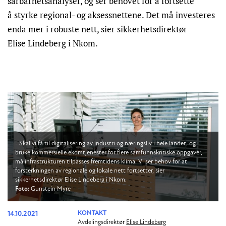
sårbarhetsanalyser, og ser behovet for å fortsette
å styrke regional- og aksessnettene. Det må investeres
enda mer i robuste nett, sier sikkerhetsdirektør
Elise Lindeberg i Nkom.
- Skal vi få til digitalisering av industri og næringsliv i hele landet, og
bruke kommersielle ekomtjenester for flere samfunnskritiske oppgaver,
må infrastrukturen tilpasses fremtidens klima. Vi ser behov for at
forsterkningen av regionale og lokale nett fortsetter, sier
sikkerhetsdirektør Elise Lindeberg i Nkom.
Foto:
Gunstein Myre
14.10.2021
KONTAKT
Avdelingsdirektør
Elise Lindeberg