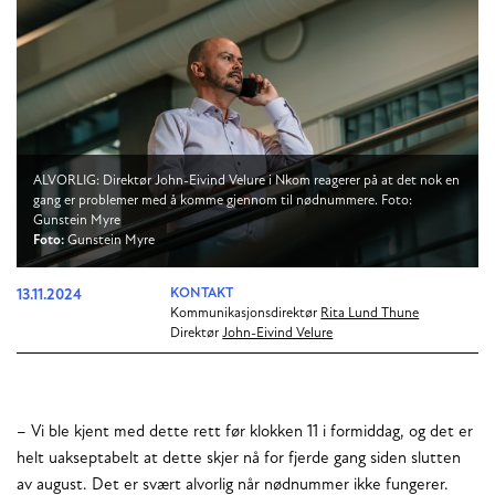
ALVORLIG: Direktør John-Eivind Velure i Nkom reagerer på at det nok en
gang er problemer med å komme gjennom til nødnummere. Foto:
Gunstein Myre
Foto:
Gunstein Myre
13.11.2024
KONTAKT
Kommunikasjonsdirektør
Rita Lund Thune
Direktør
John-Eivind Velure
– Vi ble kjent med dette rett før klokken 11 i formiddag, og det er
helt uakseptabelt at dette skjer nå for fjerde gang siden slutten
av august. Det er svært alvorlig når nødnummer ikke fungerer.