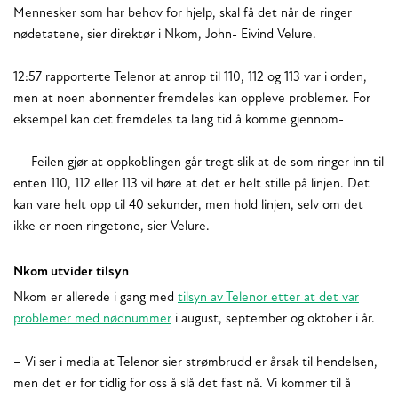
Mennesker som har behov for hjelp, skal få det når de ringer
nødetatene, sier direktør i Nkom, John- Eivind Velure.
12:57 rapporterte Telenor at anrop til 110, 112 og 113 var i orden,
men at noen abonnenter fremdeles kan oppleve problemer. For
eksempel kan det fremdeles ta lang tid å komme gjennom-
— Feilen gjør at oppkoblingen går tregt slik at de som ringer inn til
enten 110, 112 eller 113 vil høre at det er helt stille på linjen. Det
kan vare helt opp til 40 sekunder, men hold linjen, selv om det
ikke er noen ringetone, sier Velure.
Nkom utvider tilsyn
Nkom er allerede i gang med
tilsyn av Telenor etter at det var
problemer med nødnummer
i august, september og oktober i år.
– Vi ser i media at Telenor sier strømbrudd er årsak til hendelsen,
men det er for tidlig for oss å slå det fast nå. Vi kommer til å