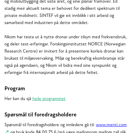
og mobilutbygging det siste året, og sine planar framover. Eit
stadig meir aktuelt tema er behovet for dedikert spektrum til
private mobilnett. SINTEF vil gje eit innblikk i sitt arbeid og
samarbeid med industrien på dette området.
Nkom har testa ut å nytte dronar under tilsyn med frekvensbruk,
og deler test-erfaringar. Forskingsinstituttet NORCE (Norwegian
Research Centre) er invitert for å presentere korleis dronar kan
brukast til miljøovervaking. Miljø og berekraftig ekombransje står
også på agendaen, og Nkom vil bidra med sine synspunkt og
erfaringar frå internasjonalt arbeid på dette feltet.
Program
Her kan du sjå
heile programmet
Spørsmål til foredragsholdere
Spørsmål til foredragsholdere og innledere gå til:
www.menti.com
og bruk kode 84 00 75 6 (må være mellomrom mellom tall slik