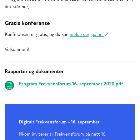
det står her).
Gratis konferanse
Konferansen er gratis, og du kan
melde deg på her
Velkommen!
Rapporter og dokumenter
Relaterte
Program Frekvensforum 16. september 2020.pdf
Digitalt Frekvensforum – 16. september
Nkom inviterer til Frekvensforum på nett 16.