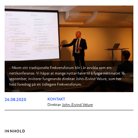
- Nkom sitt tradisjonelle Frekvensforum blir i år avvikla som ein
nettkonferanse. Vi håpar at mange nyttar høve til å fylgje nettmøtet 16.
september, inviterer fungerande direktør John-Eivind Velure, som her
held foredrag på eit tidlegare Frekvensforum.
26.08.2020
KONTAKT
Direktør
John-Eivind Velure
INNHOLD