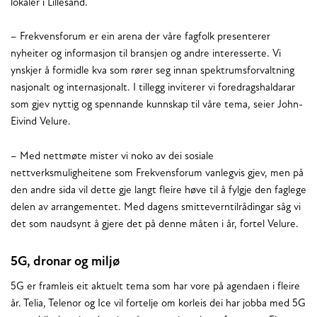
lokaler i Lillesand.
– Frekvensforum er ein arena der våre fagfolk presenterer
nyheiter og informasjon til bransjen og andre interesserte. Vi
ynskjer å formidle kva som rører seg innan spektrumsforvaltning
nasjonalt og internasjonalt. I tillegg inviterer vi foredragshaldarar
som gjev nyttig og spennande kunnskap til våre tema, seier John-
Eivind Velure.
– Med nettmøte mister vi noko av dei sosiale
nettverksmuligheitene som Frekvensforum vanlegvis gjev, men på
den andre sida vil dette gje langt fleire høve til å fylgje den faglege
delen av arrangementet. Med dagens smitteverntilrådingar såg vi
det som naudsynt å gjere det på denne måten i år, fortel Velure.
5G, dronar og miljø
5G er framleis eit aktuelt tema som har vore på agendaen i fleire
år. Telia, Telenor og Ice vil fortelje om korleis dei har jobba med 5G