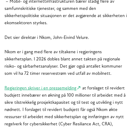
– Mobil- og internettinfrastrukturen bærer stadig flere av
samfunnskritiske tjenester, og sammen med den
sikkerhetspolitiske situasjonen er det avgjørende at sikkerheten i
ekomsektoren styrkes.
Det sier direktør i Nkom, John-Eivind Velure.
Nkom er i gang med flere av tiltakene i regjeringens
sikkerhetsplan. I 2026 dobles blant annet takten på regionale
risiko- og sårbarhetsanalyser. Det gjør også antallet kommuner
som vil ha 72 timer reservestrøm ved utfall av mobilnett.
Regjeringen skriver i en pressemelding
at forslaget til revidert
budsjett innebærer en økning på 100 millioner til arbeidet med å
sikre tilstrekkelig prosjektkapasitet og til test og utvikling i nytt
nødnett. I forslaget til revidert budsjett får også Nkom økte
ressurser til arbeidet med sikkerhetsplan og innføringen av nytt
regelverk for cybersikkerhet (Cyber Resiliance Act, CRA),