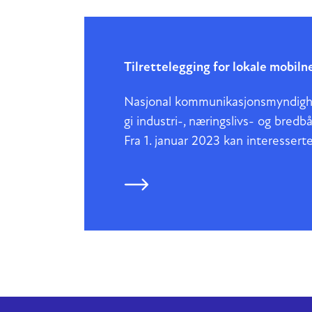
Tilrettelegging for lokale mobiln
Nasjonal kommunikasjonsmyndighet
gi industri-, næringslivs- og bred
Fra 1. januar 2023 kan interesse