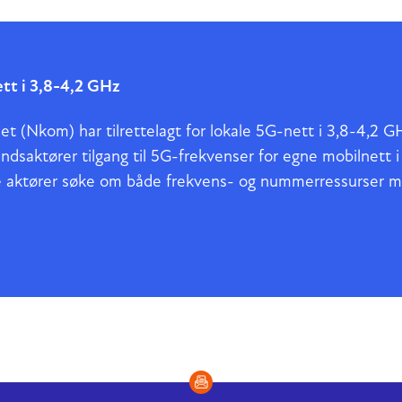
ett i 3,8-4,2 GHz
 (Nkom) har tilrettelagt for lokale 5G-nett i 3,8-4,2 G
båndsaktører tilgang til 5G-frekvenser for egne mobilnett 
rte aktører søke om både frekvens- og nummerressurser m