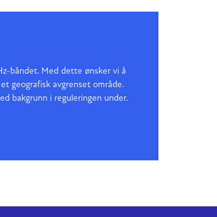
Hz-båndet. Med dette ønsker vi å
i et geografisk avgrenset område.
ed bakgrunn i reguleringen under.