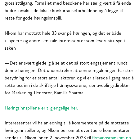
grossisttilgang. Formålet med besøkene har særlig vært å få enda
bedre innsikt i de lokale konkurranseforholdene og å legge til
rette for gode høringsinnspill.
Nkom har mottatt hele 33 svar på høringen, og det er både
tilbydere og andre sentrale interessenter som levert sitt syn i
saken
—Det er svært gledelig å se at det så stort engasjement rundt
denne høringen. Det understreker at denne reguleringen har stor
betydning for et stort antall aktører, og vi er allerede i gang med å
sette oss inn i de skriftlige høringssvarene, sier avdelingsdirektør
for Marked og Tjenester, Kamilla Sharma. .
Høringsinnspillene er tilgjengelige her.
Interessenter vil ha anledning til å kommentere på de mottatte
høringsinnspillene, og Nkom ber om at eventuelle kommentarer
sendes til Nkom innen 2. november 2023 til
firmapost@nkom.no