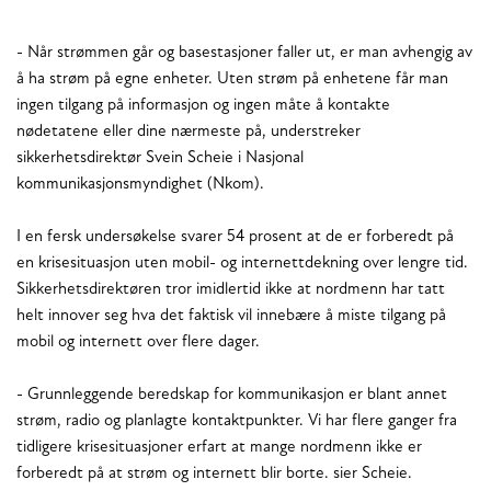
- Når strømmen går og basestasjoner faller ut, er man avhengig av
å ha strøm på egne enheter. Uten strøm på enhetene får man
ingen tilgang på informasjon og ingen måte å kontakte
nødetatene eller dine nærmeste på, understreker
sikkerhetsdirektør Svein Scheie i Nasjonal
kommunikasjonsmyndighet (Nkom).
I en fersk undersøkelse svarer 54 prosent at de er forberedt på
en krisesituasjon uten mobil- og internettdekning over lengre tid.
Sikkerhetsdirektøren tror imidlertid ikke at nordmenn har tatt
helt innover seg hva det faktisk vil innebære å miste tilgang på
mobil og internett over flere dager.
- Grunnleggende beredskap for kommunikasjon er blant annet
strøm, radio og planlagte kontaktpunkter. Vi har flere ganger fra
tidligere krisesituasjoner erfart at mange nordmenn ikke er
forberedt på at strøm og internett blir borte. sier Scheie.