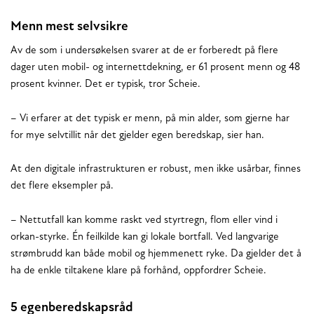
Menn mest selvsikre
Av de som i undersøkelsen svarer at de er forberedt på flere
dager uten mobil- og internettdekning, er 61 prosent menn og 48
prosent kvinner. Det er typisk, tror Scheie.
– Vi erfarer at det typisk er menn, på min alder, som gjerne har
for mye selvtillit når det gjelder egen beredskap, sier han.
At den digitale infrastrukturen er robust, men ikke usårbar, finnes
det flere eksempler på.
– Nettutfall kan komme raskt ved styrtregn, flom eller vind i
orkan-styrke. Én feilkilde kan gi lokale bortfall. Ved langvarige
strømbrudd kan både mobil og hjemmenett ryke. Da gjelder det å
ha de enkle tiltakene klare på forhånd, oppfordrer Scheie.
5 egenberedskapsråd