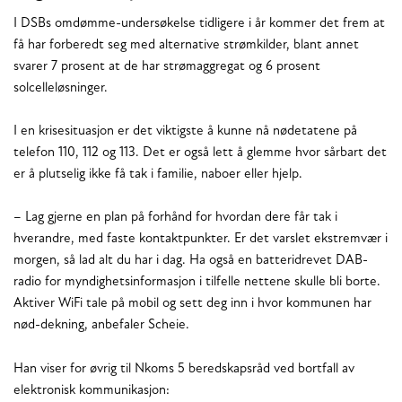
I DSBs omdømme-undersøkelse tidligere i år kommer det frem at
få har forberedt seg med alternative strømkilder, blant annet
svarer 7 prosent at de har strømaggregat og 6 prosent
solcelleløsninger.
I en krisesituasjon er det viktigste å kunne nå nødetatene på
telefon 110, 112 og 113. Det er også lett å glemme hvor sårbart det
er å plutselig ikke få tak i familie, naboer eller hjelp.
– Lag gjerne en plan på forhånd for hvordan dere får tak i
hverandre, med faste kontaktpunkter. Er det varslet ekstremvær i
morgen, så lad alt du har i dag. Ha også en batteridrevet DAB-
radio for myndighetsinformasjon i tilfelle nettene skulle bli borte.
Aktiver WiFi tale på mobil og sett deg inn i hvor kommunen har
nød-dekning, anbefaler Scheie.
Han viser for øvrig til Nkoms 5 beredskapsråd ved bortfall av
elektronisk kommunikasjon: