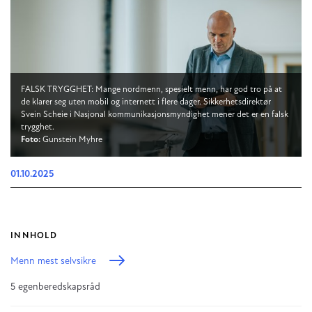
FALSK TRYGGHET: Mange nordmenn, spesielt menn, har god tro på at
de klarer seg uten mobil og internett i flere dager. Sikkerhetsdirektør
Svein Scheie i Nasjonal kommunikasjonsmyndighet mener det er en falsk
trygghet.
Foto:
Gunstein Myhre
01.10.2025
INNHOLD
Menn mest selvsikre
5 egenberedskapsråd