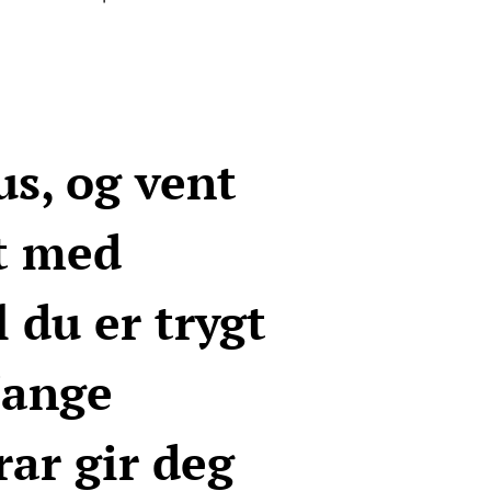
us, og vent
t med
 du er trygt
Mange
ar gir deg