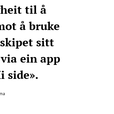
eit til å
mot å bruke
skipet sitt
 via ein app
i side».
rma