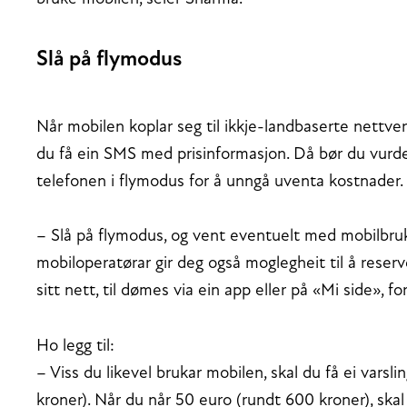
Slå på flymodus
Når mobilen koplar seg til ikkje-landbaserte nettverk
du få ein SMS med prisinformasjon. Då bør du vurder
telefonen i flymodus for å unngå uventa kostnader.
– Slå på flymodus, og vent eventuelt med mobilbruke
mobiloperatørar gir deg også moglegheit til å reser
sitt nett, til dømes via ein app eller på «Mi side», f
Ho legg til:
– Viss du likevel brukar mobilen, skal du få ei varsl
kroner). Når du når 50 euro (rundt 600 kroner), skal