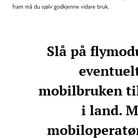
fram må du sjølv godkjenne vidare bruk.
Slå på flymod
eventuel
mobilbruken til
i land. 
mobiloperatør