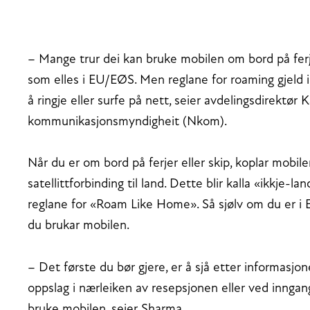
– Mange trur dei kan bruke mobilen om bord på ferjer
som elles i EU/EØS. Men reglane for roaming gjeld ikk
å ringje eller surfe på nett, seier avdelingsdirektør
kommunikasjonsmyndigheit (Nkom).
Når du er om bord på ferjer eller skip, koplar mobil
satellittforbinding til land. Dette blir kalla «ikkje-l
reglane for «Roam Like Home». Så sjølv om du er i E
du brukar mobilen.
– Det første du bør gjere, er å sjå etter informasj
oppslag i nærleiken av resepsjonen eller ved inngange
bruke mobilen, seier Sharma.