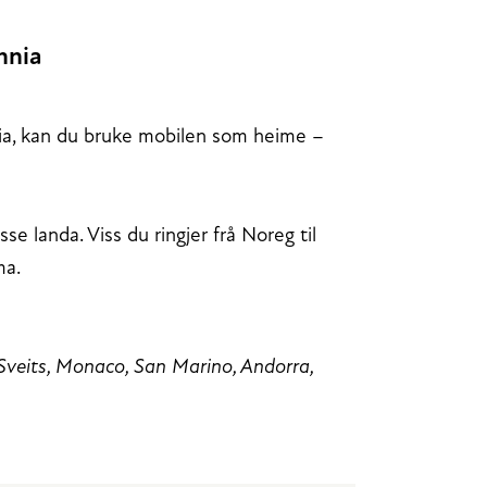
nnia
nnia, kan du bruke mobilen som heime –
e landa. Viss du ringjer frå Noreg til
ma.
m Sveits, Monaco, San Marino, Andorra,