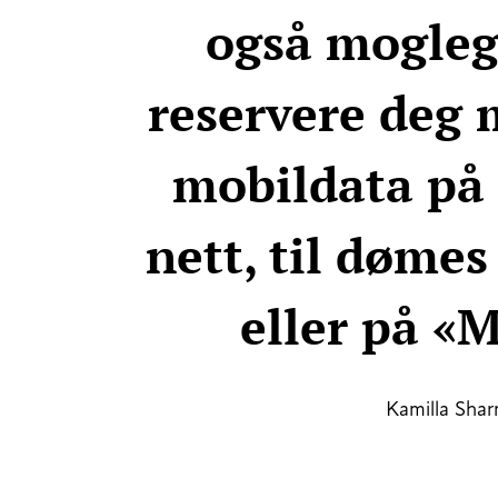
også moglegh
reservere deg 
mobildata på 
nett, til dømes
eller på «M
Kamilla Sha