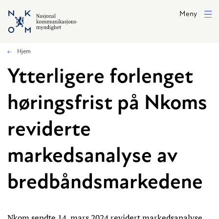
Hopp til hovedinnhold
Meny
Hjem
Ytterligere forlenget
høringsfrist på Nkoms
reviderte
markedsanalyse av
bredbåndsmarkedene
Nkom sendte 14. mars 2024 revidert markedsanalyse