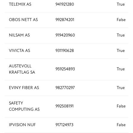
TELEMIX AS
941921280
True
OBOS NETT AS
992874201
False
NILSAM AS
919420960
True
VIVICTA AS
931190628
True
AUSTEVOLL
959254893
True
KRAFTLAG SA
EVINY FIBER AS
982770297
True
SAFETY
992508191
False
COMPUTING AS
IPVISION NUF
917124973
False