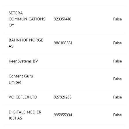
SETERA
COMMUNICATIONS
923351418
False
OY
BAHNHOF NORGE
986108351
False
AS
KeenSystems BV
False
Content Guru
False
Limited
VOICEFLEX LTD
927921235
False
DIGITALE MEDIER
995955334
False
1881 AS