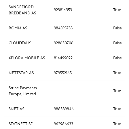
SANDEFJORD
923814353
True
BREDBÅND AS
ROMM AS
984595735
False
CLOUDTALK
928630706
False
XPLORA MOBILE AS
814499022
False
NETTSTAR AS
979552165
True
Stripe Payments
True
Europe, Limited
3NET AS
988389846
True
STATNETT SF
962986633
True