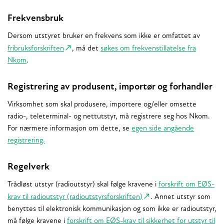
Frekvensbruk
Dersom utstyret bruker en frekvens som ikke er omfattet av
fribruksforskriften
, må det
søkes om frekvenstillatelse fra
Nkom
.
Registrering av produsent, importør og forhandler
Virksomhet som skal produsere, importere og/eller omsette
radio-, teleterminal- og nettutstyr, må registrere seg hos Nkom.
For nærmere informasjon om dette, se
egen side angående
registrering.
Regelverk
Trådløst utstyr (radioutstyr) skal følge kravene i
forskrift om EØS-
krav til radioutstyr (radioutstyrsforskriften)
. Annet utstyr som
benyttes til elektronisk kommunikasjon og som ikke er radioutstyr,
må følge kravene i
forskrift om EØS-krav til sikkerhet for utstyr til