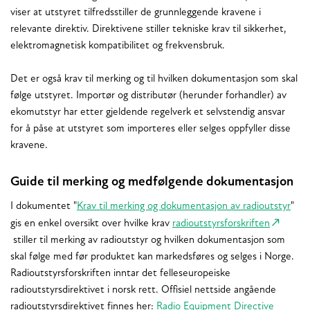
viser at utstyret tilfredsstiller de grunnleggende kravene i
relevante direktiv. Direktivene stiller tekniske krav til sikkerhet,
elektromagnetisk kompatibilitet og frekvensbruk.
Det er også krav til merking og til hvilken dokumentasjon som skal
følge utstyret. Importør og distributør (herunder forhandler) av
ekomutstyr har etter gjeldende regelverk et selvstendig ansvar
for å påse at utstyret som importeres eller selges oppfyller disse
kravene.
Guide til merking og medfølgende dokumentasjon
I dokumentet "
Krav til merking og dokumentasjon av radioutstyr
"
gis en enkel oversikt over hvilke krav
radioutstyrsforskriften
stiller til merking av radioutstyr og hvilken dokumentasjon som
skal følge med før produktet kan markedsføres og selges i Norge.
Radioutstyrsforskriften inntar det felleseuropeiske
radioutstyrsdirektivet i norsk rett. Offisiel nettside angående
radioutstyrsdirektivet finnes her:
Radio Equipment Directive