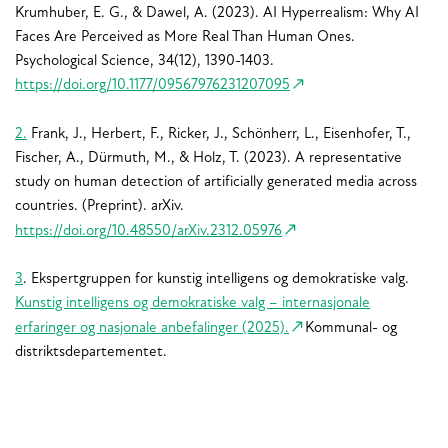
Krumhuber, E. G., & Dawel, A. (2023). AI Hyperrealism: Why AI
Faces Are Perceived as More Real Than Human Ones.
Psychological Science, 34(12), 1390-1403.
https://doi.org/10.1177/09567976231207095
2.
Frank, J., Herbert, F., Ricker, J., Schönherr, L., Eisenhofer, T.,
Fischer, A., Dürmuth, M., & Holz, T. (2023). A representative
study on human detection of artificially generated media across
countries. (Preprint). arXiv.
https://doi.org/10.48550/arXiv.2312.05976
3
. Ekspertgruppen for kunstig intelligens og demokratiske valg.
Kunstig intelligens og demokratiske valg – internasjonale
erfaringer og nasjonale anbefalinger (2025).
Kommunal- og
distriktsdepartementet.