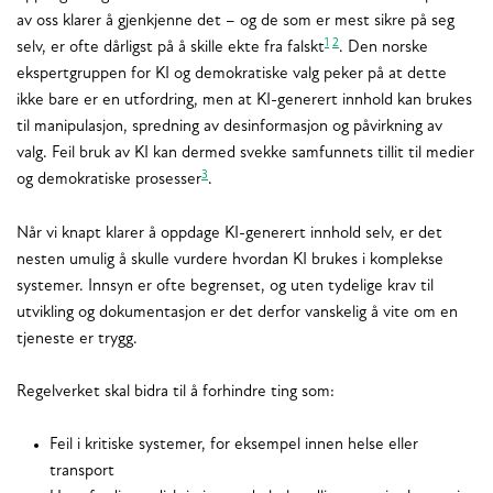
av oss klarer å gjenkjenne det – og de som er mest sikre på seg
1
2
selv, er ofte dårligst på å skille ekte fra falskt
. Den norske
ekspertgruppen for KI og demokratiske valg peker på at dette
ikke bare er en utfordring, men at KI-generert innhold kan brukes
til manipulasjon, spredning av desinformasjon og påvirkning av
valg. Feil bruk av KI kan dermed svekke samfunnets tillit til medier
3
og demokratiske prosesser
.
Når vi knapt klarer å oppdage KI-generert innhold selv, er det
nesten umulig å skulle vurdere hvordan KI brukes i komplekse
systemer. Innsyn er ofte begrenset, og uten tydelige krav til
utvikling og dokumentasjon er det derfor vanskelig å vite om en
tjeneste er trygg.
Regelverket skal bidra til å forhindre ting som:
Feil i kritiske systemer, for eksempel innen helse eller
transport