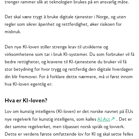
trenger rammer slik at teknologien brukes på en ansvarlig måte.
Det skal være trygt å bruke digitale tjenester i Norge, og uten
regler som sikrer åpenhet og rettferdighet, øker risikoen for
misbruk.
Den nye KI-loven stiller strenge krav til utviklerne og
virksomhetene som tar i bruk KI-systemer. Du som forbruker vil få
bedre rettigheter, og kravene til KI-tjenestene du bruker vil få
stor betydning for hvor trygg og rettferdig den digitale hverdagen
din blir fremover. For å forklare dette nærmere, må vi først innom
hva KI-loven egentlig er:
Hva er KI-loven?
Lov om kunstig intelligens (KI-loven) er det norske navnet på EUs
nye regelverk for kunstig intelligens, som kalles
AI Act
. Det er
det samme regelverket, men tilpasset norsk språk og lovverk.
Dette er verdens første omfattende lov for KI og skal sette felles