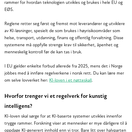
rammer for hvordan teknologien utvikles og brukes i hele EU og
EØS.
Reglene retter seg først og fremst mot leverandører og utviklere
av KI-løsninger, spesielt de som brukes i høyrisikoområder som
helse, transport, utdanning, finans og offentlig forvaltning. Disse
systemene må oppfylle strenge krav til sikkerhet, åpenhet og
menneskelig kontroll før de kan tas i bruk.
I EU gjelder enkelte forbud allerede fra 2025, mens det i Norge
jobbes med å innføre regelverkene i norsk rett. Du kan lære mer
om selve lovverket her:
KI-loven i et nøtteskall
.
Hvorfor trenger vi et regelverk for kunstig
intelligens?
KI-loven skal sørge for at KI-baserte systemer utvikles innenfor
trygge rammer. Forskning viser at mennesker er mye dårligere til å
oppdage KI-generert innhold enn vi tror. Bare litt over halvparten