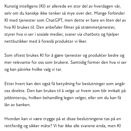
Kunstig intelligens (KI) er allerede en stor del av hverdagen vår,
selv om du kanskje ikke tenker så mye over det. Mange forbinder
KI med tjenester som ChatGPT, men dette er bare en liten del av
hva KI brukes til. Den anbefaler filmer på strømmetjenester,
styrer hva vi ser i sosiale medier, svarer via chatbots og hjelper
nettbutikker med å foreslå produkter vi liker.
Som oftest brukes KI for å gjøre tjenester og produkter bedre og
mer relevante for oss som brukere. Samtidig former den hva vi ser
og kan påvirke hvilke valg vi tar.
Etter hvert kan den også få betydning for beslutninger som angår
oss direkte. Den kan brukes til å velge ut hvem som blir innkalt på
jobbintervju, hvilken behandling legen velger, eller om du kan få
lån av banken.
Hvordan kan vi være trygge på at disse beslutningene tas på en
rettferdig og sikker måte? Vi har ikke alle svarene enda, men KI