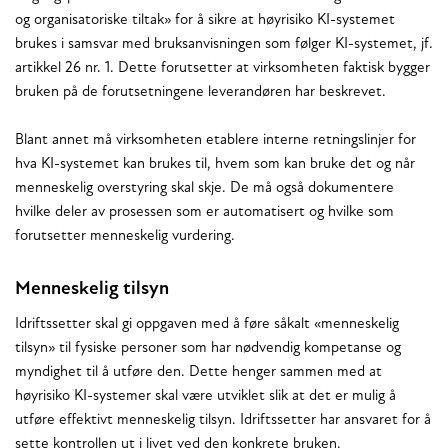
og organisatoriske tiltak» for å sikre at høyrisiko KI-systemet
brukes i samsvar med bruksanvisningen som følger KI-systemet, jf.
artikkel 26 nr. 1. Dette forutsetter at virksomheten faktisk bygger
bruken på de forutsetningene leverandøren har beskrevet.
Blant annet må virksomheten etablere interne retningslinjer for
hva KI-systemet kan brukes til, hvem som kan bruke det og når
menneskelig overstyring skal skje. De må også dokumentere
hvilke deler av prosessen som er automatisert og hvilke som
forutsetter menneskelig vurdering.
Menneskelig tilsyn
Idriftssetter skal gi oppgaven med å føre såkalt «menneskelig
tilsyn» til fysiske personer som har nødvendig kompetanse og
myndighet til å utføre den. Dette henger sammen med at
høyrisiko KI-systemer skal være utviklet slik at det er mulig å
utføre effektivt menneskelig tilsyn. Idriftssetter har ansvaret for å
sette kontrollen ut i livet ved den konkrete bruken.