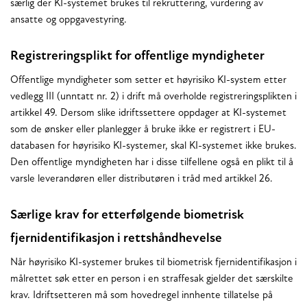
særlig der KI-systemet brukes til rekruttering, vurdering av
ansatte og oppgavestyring.
Registreringsplikt for offentlige myndigheter
Offentlige myndigheter som setter et høyrisiko KI-system etter
vedlegg III (unntatt nr. 2) i drift må overholde registreringsplikten i
artikkel 49. Dersom slike idriftssettere oppdager at KI-systemet
som de ønsker eller planlegger å bruke ikke er registrert i EU-
databasen for høyrisiko KI-systemer, skal KI-systemet ikke brukes.
Den offentlige myndigheten har i disse tilfellene også en plikt til å
varsle leverandøren eller distributøren i tråd med artikkel 26.
Særlige krav for etterfølgende biometrisk
fjernidentifikasjon i rettshåndhevelse
Når høyrisiko KI-systemer brukes til biometrisk fjernidentifikasjon i
målrettet søk etter en person i en straffesak gjelder det særskilte
krav. Idriftsetteren må som hovedregel innhente tillatelse på