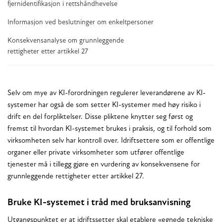
fjernidentifikasjon i rettshåndhevelse
Informasjon ved beslutninger om enkeltpersoner
Konsekvensanalyse om grunnleggende
rettigheter etter artikkel 27
Selv om mye av KI-forordningen regulerer leverandørene av KI-
systemer har også de som setter KI-systemer med høy risiko i
drift en del forpliktelser. Disse pliktene knytter seg først og
fremst til hvordan KI-systemet brukes i praksis, og til forhold som
virksomheten selv har kontroll over. Idriftsettere som er offentlige
organer eller private virksomheter som utfører offentlige
tjenester må i tillegg gjøre en vurdering av konsekvensene for
grunnleggende rettigheter etter artikkel 27.
Bruke KI-systemet i tråd med bruksanvisning
Utgangspunktet er at idriftssetter skal etablere «egnede tekniske