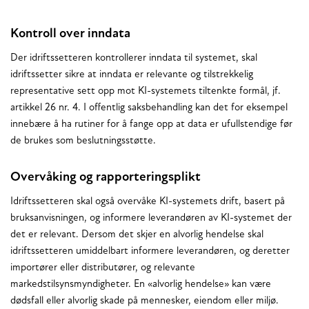
Kontroll over inndata
Der idriftssetteren kontrollerer inndata til systemet, skal
idriftssetter sikre at inndata er relevante og tilstrekkelig
representative sett opp mot KI-systemets tiltenkte formål, jf.
artikkel 26 nr. 4. I offentlig saksbehandling kan det for eksempel
innebære å ha rutiner for å fange opp at data er ufullstendige før
de brukes som beslutningsstøtte.
Overvåking og rapporteringsplikt
Idriftssetteren skal også overvåke KI-systemets drift, basert på
bruksanvisningen, og informere leverandøren av KI-systemet der
det er relevant. Dersom det skjer en alvorlig hendelse skal
idriftssetteren umiddelbart informere leverandøren, og deretter
importører eller distributører, og relevante
markedstilsynsmyndigheter. En «alvorlig hendelse» kan være
dødsfall eller alvorlig skade på mennesker, eiendom eller miljø.