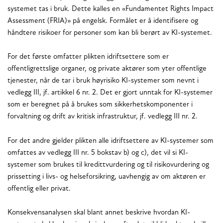
systemet tas i bruk. Dette kalles en «Fundamentet Rights Impact
Assessment (FRIA)» på engelsk. Formålet er å identifisere og
håndtere risikoer for personer som kan bli berørt av KI-systemet.
For det første omfatter plikten idriftsettere som er
offentligrettslige organer, og private aktører som yter offentlige
tjenester, når de tar i bruk høyrisiko KI-systemer som nevnt i
vedlegg III, jf. artikkel 6 nr. 2. Det er gjort unntak for KI-systemer
som er beregnet på å brukes som sikkerhetskomponenter i
forvaltning og drift av kritisk infrastruktur, jf. vedlegg III nr. 2.
For det andre gjelder plikten alle idriftsettere av KI-systemer som
omfattes av vedlegg III nr. 5 bokstav b) og c), det vil si KI-
systemer som brukes til kredittvurdering og til risikovurdering og
prissetting i livs- og helseforsikring, uavhengig av om aktøren er
offentlig eller privat.
Konsekvensanalysen skal blant annet beskrive hvordan KI-