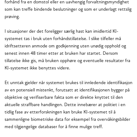
forhånd fra en domstol eller en uavhengig forvaltningsmyndighet
som kan treffe bindende beslutninger og som er underlagt rettslig
prøving.
I situasjoner der det foreligger særlig hast kan imidlertid KI-
systemet tas i bruk uten forhåndstillatelse. I slike tilfeller må
idriftsetteren anmode om godkjenning uten unødig opphold og
senest innen 48 timer etter at bruken har startet. Dersom
tillatelse ikke gis, må bruken opphøre og eventuelle resultater fra
KI-systemet ikke benyttes videre.
Et unntak gjelder når systemet brukes til innledende identifikasjon
av en potensiell mistenkt, forutsatt at identifikasjonen bygger på
objektive og verifiserbare fakta som er direkte knyttet til den
aktuelle straffbare handlingen. Dette innebærer at politiet i en
tidlig fase av etterforskningen kan bruke KI-systemet til å
sammenligne biometriske data for eksempel fra overvåkingsbilder
med tilgjengelige databaser for å finne mulige treff.