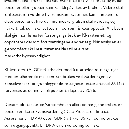
systemet skal brukes i praksis, hvor ofte det vil bli brukt og hvilke
personer eller grupper som kan bli påvirket av bruken. Videre skal
idriftsetteren vurdere hvilke risikoer systemet kan innebære for
disse personene, hvordan menneskelig tilsyn skal ivaretas, og
hvilke tiltak som skal settes inn dersom risikoer oppstår. Analysen
skal gjennomføres før første gangs bruk av KI-systemet, og
oppdateres dersom forutsetningene endrer seg. Når analysen er
gjennomført skal resultatet meldes til relevant
markedstilsynsmyndighet.
KI-kontoret (AI Office) arbeider med å utarbeide retningslinjer
med en tilhørende mal som kan brukes ved vurderingen av
konsekvenser for grunnleggende rettigheter etter artikkel 27. Det
forventes at denne vil bli publisert i løpet av 2026.
Dersom idriftsetteren/virksomheten allerede har gjennomført en
personvernkonsekvensvurdering (Data Protection Impact
Assessment – DPIA) etter GDPR artikkel 35 kan denne brukes
som utgangspunkt. En DPIA er en vurdering som skal