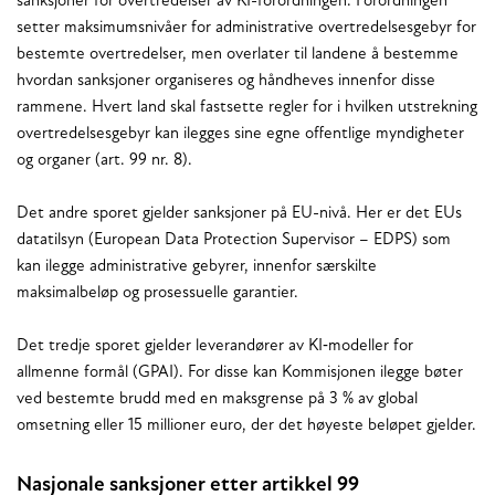
sanksjoner for overtredelser av KI-forordningen. Forordningen
setter maksimumsnivåer for administrative overtredelsesgebyr for
bestemte overtredelser, men overlater til landene å bestemme
hvordan sanksjoner organiseres og håndheves innenfor disse
rammene. Hvert land skal fastsette regler for i hvilken utstrekning
overtredelsesgebyr kan ilegges sine egne offentlige myndigheter
og organer (art. 99 nr. 8).
Det andre sporet gjelder sanksjoner på EU-nivå. Her er det EUs
datatilsyn (European Data Protection Supervisor – EDPS) som
kan ilegge administrative gebyrer, innenfor særskilte
maksimalbeløp og prosessuelle garantier.
Det tredje sporet gjelder leverandører av KI‑modeller for
allmenne formål (GPAI). For disse kan Kommisjonen ilegge bøter
ved bestemte brudd med en maksgrense på 3 % av global
omsetning eller 15 millioner euro, der det høyeste beløpet gjelder.
Nasjonale sanksjoner etter artikkel 99