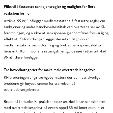
Plikt til å fastsette sanksjonsregler og mulighet for flere
reaksjonsformer
Artikkel 99 nr. 1 pålegger medlemsstatene å fastsette regler om
sanksjoner og andre håndhevelsestiltak ved overtredelser av KI-
forordningen, og å sikre at sanksjonene gjennomføres forsvarlig og
effektivt. KI‑forordningen legger dessuten til grunn at
medlemsstatene ved utforming og bruk av sanksjoner, skal ta
hensyn til Kommisjonens retningslinjer (guidelines) etter artikkel
96 når disse foreligger.
Tre hovedkategorier for maksimale overtredelsesgebyr
KI‑forordningen angir tre «gebyrnivåer» der de mest alvorlige
bruddene gir høyest ramme for størrelsen på
overtredelsesgebyret:
Brudd på forbudte KI‑praksiser etter artikkel 5 kan sanksjoneres
med overtredelsesgebyr på enten opptil 35 millioner euro, eller