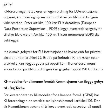
gebyr
KI‑forordningen etablerer en egen ordning for EU‑institusjoner,
organer, kontorer og byråer som omfattes av KI-forordningens
virkeområde. Etter artikkel 100 kan EUs datatilsyn (European
Data Protection Supervisor – EDPS) ilegge overtredelsesgebyrer
til slike EU‑aktører. Artikkel 100 nr. 1 lister momenter EDPS skal
vektlegge.
Maksimale gebyrer for EU‑institusjoner er lavere enn for private
aktører under artikkel 99. Brudd på forbudte KI‑praksiser etter
artikkel 5 kan ilegges gebyr på opptil 1,5 millioner euro, mens
andre brudd på KI-forordningen kan gi gebyr opptil 750 000 euro.
KI-modeller for allmenne formål: Kommisjonen kan ilegge gebyr
til «Big Tech»
For leverandører av KI‑modeller for allmenne formål (GPAI) har
KI‑forordningen en særskilt sanksjonshjemmel i artikkel 101. Den
gir Kommisjonen adgang til å ilegge overtredelsesgebyr på opptil