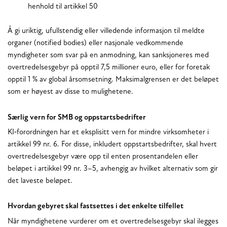
henhold til artikkel 50
Å gi uriktig, ufullstendig eller villedende informasjon til meldte
organer (notified bodies) eller nasjonale vedkommende
myndigheter som svar på en anmodning, kan sanksjoneres med
overtredelsesgebyr på opptil 7,5 millioner euro, eller for foretak
opptil 1 % av global årsomsetning. Maksimalgrensen er det beløpet
som er høyest av disse to mulighetene.
Særlig vern for SMB og oppstartsbedrifter
KI‑forordningen har et eksplisitt vern for mindre virksomheter i
artikkel 99 nr. 6. For disse, inkludert oppstartsbedrifter, skal hvert
overtredelsesgebyr være opp til enten prosentandelen eller
beløpet i artikkel 99 nr. 3–5, avhengig av hvilket alternativ som gir
det laveste beløpet.
Hvordan gebyret skal fastsettes i det enkelte tilfellet
Når myndighetene vurderer om et overtredelsesgebyr skal ilegges