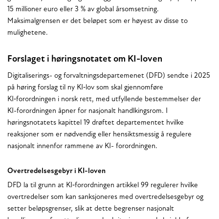
15 millioner euro eller 3 % av global årsomsetning.
Maksimalgrensen er det beløpet som er høyest av disse to
mulighetene.
Forslaget i høringsnotatet om KI-loven
Digitaliserings- og forvaltningsdepartemenet (DFD) sendte i 2025
på høring forslag til ny KI‑lov som skal gjennomføre
KI‑forordningen i norsk rett, med utfyllende bestemmelser der
KI-forordningen åpner for nasjonalt handlkingsrom. I
høringsnotatets kapittel 19 drøftet departementet hvilke
reaksjoner som er nødvendig eller hensiktsmessig å regulere
nasjonalt innenfor rammene av KI- forordningen.
Overtredelsesgebyr i KI-loven
DFD la til grunn at KI‑forordningen artikkel 99 regulerer hvilke
overtredelser som kan sanksjoneres med overtredelsesgebyr og
setter beløpsgrenser, slik at dette begrenser nasjonalt