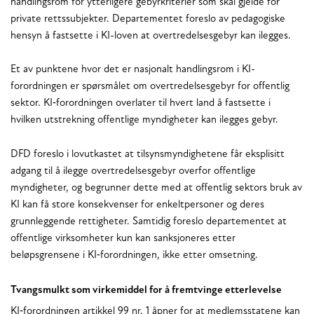
handlingsrom for ytterligere gebyrkriterier som skal gjelde for
private rettssubjekter. Departementet foreslo av pedagogiske
hensyn å fastsette i KI-loven at overtredelsesgebyr kan ilegges.
Et av punktene hvor det er nasjonalt handlingsrom i KI-
forordningen er spørsmålet om overtredelsesgebyr for offentlig
sektor. KI‑forordningen overlater til hvert land å fastsette i
hvilken utstrekning offentlige myndigheter kan ilegges gebyr.
DFD foreslo i lovutkastet at tilsynsmyndighetene får eksplisitt
adgang til å ilegge overtredelsesgebyr overfor offentlige
myndigheter, og begrunner dette med at offentlig sektors bruk av
KI kan få store konsekvenser for enkeltpersoner og deres
grunnleggende rettigheter. Samtidig foreslo departementet at
offentlige virksomheter kun kan sanksjoneres etter
beløpsgrensene i KI‑forordningen, ikke etter omsetning.
Tvangsmulkt som virkemiddel for å fremtvinge etterlevelse
KI‑forordningen artikkel 99 nr. 1 åpner for at medlemsstatene kan