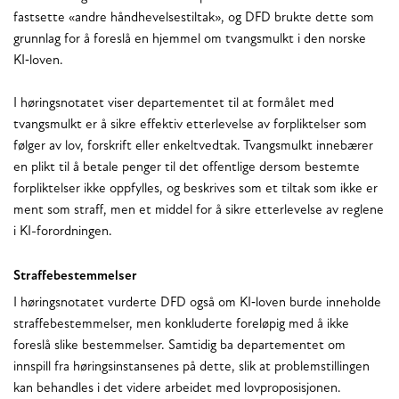
fastsette «andre håndhevelsestiltak», og DFD brukte dette som
grunnlag for å foreslå en hjemmel om tvangsmulkt i den norske
KI‑loven.
I høringsnotatet viser departementet til at formålet med
tvangsmulkt er å sikre effektiv etterlevelse av forpliktelser som
følger av lov, forskrift eller enkeltvedtak. Tvangsmulkt innebærer
en plikt til å betale penger til det offentlige dersom bestemte
forpliktelser ikke oppfylles, og beskrives som et tiltak som ikke er
ment som straff, men et middel for å sikre etterlevelse av reglene
i KI-forordningen.
Straffebestemmelser
I høringsnotatet vurderte DFD også om KI‑loven burde inneholde
straffebestemmelser, men konkluderte foreløpig med å ikke
foreslå slike bestemmelser. Samtidig ba departementet om
innspill fra høringsinstansenes på dette, slik at problemstillingen
kan behandles i det videre arbeidet med lovproposisjonen.