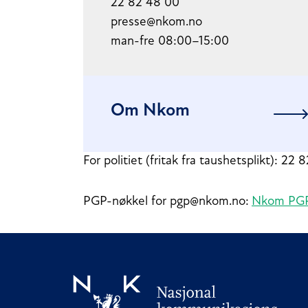
22 82‌ 48 00
presse@nkom.no
man-fre 08:00–15:00
Om Nkom
For politiet (fritak fra taushetsplikt): 22
PGP-nøkkel for pgp@nkom.no:
Nkom PGP 