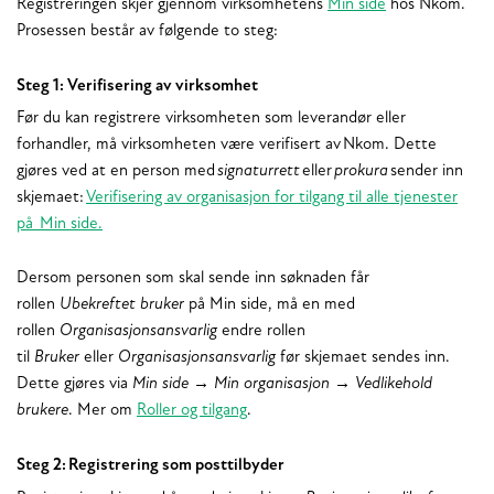
Registreringen skjer gjennom virksomhetens
Min side
hos Nkom.
Prosessen består av følgende to steg:
Steg 1: Verifisering av virksomhet
Før du kan registrere virksomheten som leverandør eller
forhandler, må virksomheten være verifisert av Nkom. Dette
gjøres ved at en person med
signaturrett
eller
prokura
sender inn
skjemaet:
Verifisering av organisasjon for tilgang til alle tjenester
på Min side.
Dersom personen som skal sende inn søknaden får
rollen
Ubekreftet bruker
på Min side, må en med
rollen
Organisasjonsansvarlig
endre rollen
til
Bruker
eller
Organisasjonsansvarlig
før skjemaet sendes inn.
Dette gjøres via
Min side → Min organisasjon → Vedlikehold
brukere
. Mer om
Roller og tilgang
.
Steg 2: Registrering som posttilbyder