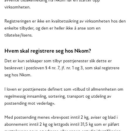
avvente tilbakemelding fra Nkom før en starter opp
virksomheten.
Registreringen er ikke en kvalitetssikring av virksomheten hos den
enkelte tilbyder, og den er heller ikke å anse som en
tillatelse/lisens.
Hvem skal registrere seg hos Nkom?
Det er kun selskaper som tilbyr posttjenester slik dette er
beskrevet i postloven § 4 nr. 7, jf. nr. 1 og 3, som skal registrere
seg hos Nkom.
I loven er posttjeneste definert som «tilbud til allmennheten om
regelmessig innsamling, sortering, transport og utdeling av
postsending mot vederlag».
Med postsending menes «brevpost inntil 2 kg, aviser og blad i
abonnement inntil 2 kg og lettgods inntil 31,5 kg som er påført