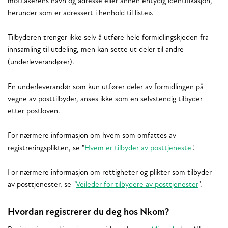
mottakerens navn og adresse eller annen entydig identifikasjon,
herunder som er adressert i henhold til liste».
Tilbyderen trenger ikke selv å utføre hele formidlingskjeden fra
innsamling til utdeling, men kan sette ut deler til andre
(underleverandører).
En underleverandør som kun utfører deler av formidlingen på
vegne av posttilbyder, anses ikke som en selvstendig tilbyder
etter postloven.
For nærmere informasjon om hvem som omfattes av
registreringsplikten, se "
Hvem er tilbyder av posttjeneste
".
For nærmere informasjon om rettigheter og plikter som tilbyder
av posttjenester, se "
Veileder for tilbydere av posttjenester
".
Hvordan registrerer du deg hos Nkom?