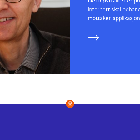
Nettnøytralitet er pri
internett skal behand
mottaker, applikasjon,