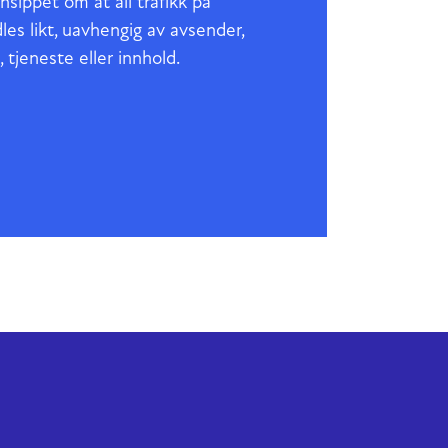
nsippet om at all trafikk på
les likt, uavhengig av avsender,
 tjeneste eller innhold.