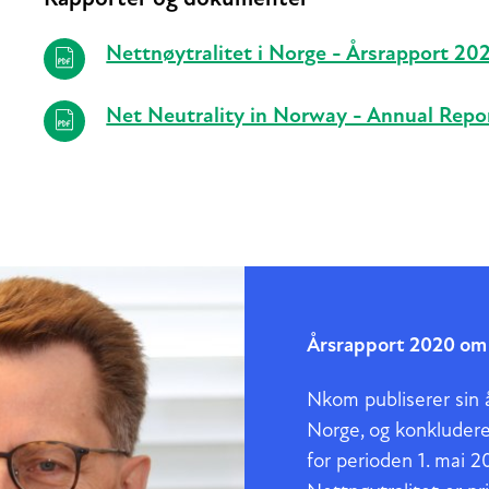
Relaterte
Nettnøytralitet i Norge - Årsrapport 20
Net Neutrality in Norway - Annual Repo
Årsrapport 2020 om 
Nkom publiserer sin å
Norge, og konkluderer
for perioden 1. mai 20