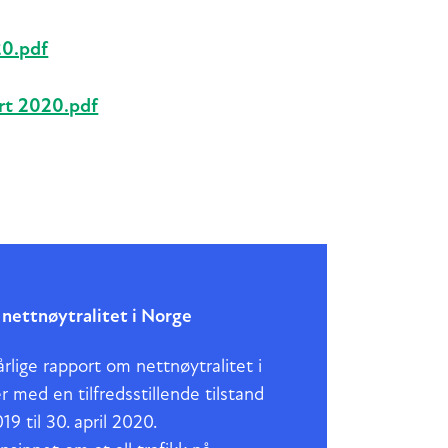
20.pdf
rt 2020.pdf
nettnøytralitet i Norge
rlige rapport om nettnøytralitet i
 med en tilfredsstillende tilstand
19 til 30. april 2020.