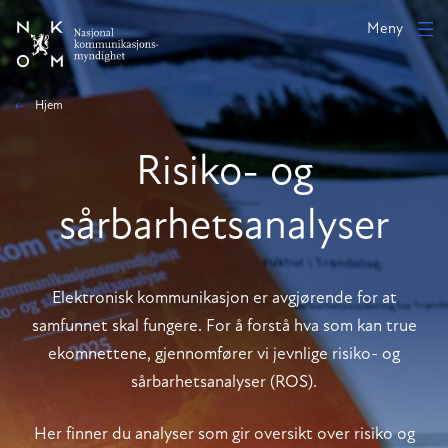
Hopp til hovedinnhold
Meny
Hjem
Risiko- og
sårbarhetsanalyser
Elektronisk kommunikasjon er avgjørende for at
samfunnet skal fungere. For å forstå hva som kan true
ekomnettene, gjennomfører vi jevnlige risiko- og
sårbarhetsanalyser (ROS).
Her finner du analyser som gir oversikt over risiko og