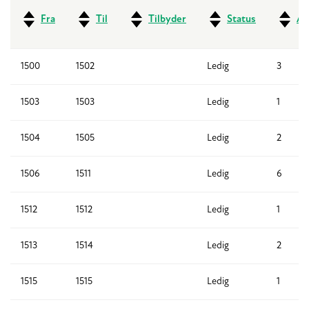
Fra
Til
Tilbyder
Status
An
1500
1502
Ledig
3
1503
1503
Ledig
1
1504
1505
Ledig
2
1506
1511
Ledig
6
1512
1512
Ledig
1
1513
1514
Ledig
2
1515
1515
Ledig
1