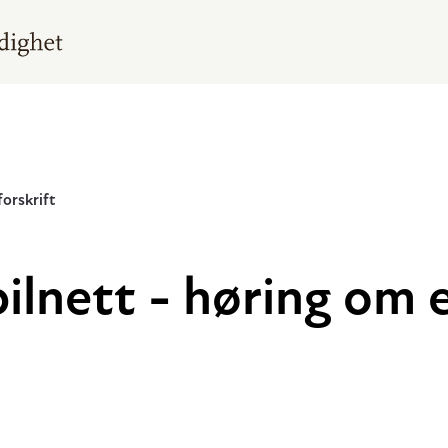
forskrift
bilnett - høring om 