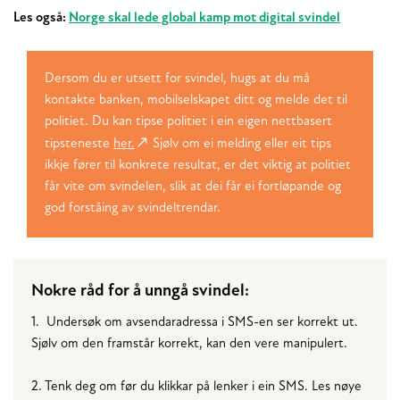
Les også:
Norge skal lede global kamp mot digital svindel
Dersom du er utsett for svindel, hugs at du må
kontakte banken, mobilselskapet ditt og melde det til
politiet. Du kan tipse politiet i ein eigen nettbasert
tipsteneste
her.
Sjølv om ei melding eller eit tips
ikkje fører til konkrete resultat, er det viktig at politiet
får vite om svindelen, slik at dei får ei fortløpande og
god forståing av svindeltrendar.
Nokre råd for å unngå svindel:
1. Undersøk om avsendaradressa i SMS-en ser korrekt ut.
Sjølv om den framstår korrekt, kan den vere manipulert.
2. Tenk deg om før du klikkar på lenker i ein SMS. Les nøye