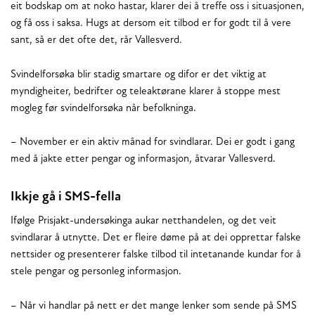
eit bodskap om at noko hastar, klarer dei å treffe oss i situasjonen,
og få oss i saksa. Hugs at dersom eit tilbod er for godt til å vere
sant, så er det ofte det, rår Vallesverd.
Svindelforsøka blir stadig smartare og difor er det viktig at
myndigheiter, bedrifter og teleaktørane klarer å stoppe mest
mogleg før svindelforsøka når befolkninga.
– November er ein aktiv månad for svindlarar. Dei er godt i gang
med å jakte etter pengar og informasjon, åtvarar Vallesverd.
Ikkje gå i SMS-fella
Ifølge Prisjakt-undersøkinga aukar netthandelen, og det veit
svindlarar å utnytte. Det er fleire døme på at dei opprettar falske
nettsider og presenterer falske tilbod til intetanande kundar for å
stele pengar og personleg informasjon.
– Når vi handlar på nett er det mange lenker som sende på SMS