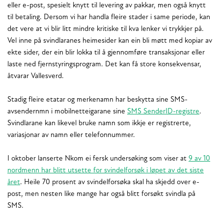
eller e-post, spesielt knytt til levering av pakkar, men også knytt
til betaling. Dersom vi har handla fleire stader i same periode, kan
det vere at vi blir litt mindre kritiske til kva lenker vi trykkjer på.
Vel inne på svindlaranes heimesider kan ein bli møtt med kopiar av
ekte sider, der ein blir lokka til å gjennomføre transaksjonar eller
laste ned fjernstyringsprogram. Det kan få store konsekvensar,
åtvarar Vallesverd.
Stadig fleire etatar og merkenamn har beskytta sine SMS-
avsendernmn i mobilnetteigarane sine
SMS SenderID-
registre
.
Svindlarane kan likevel bruke namn som ikkje er registrerte,
variasjonar av namn eller telefonnummer.
I oktober lanserte Nkom ei fersk undersøking som viser at
9 av 10
nordmenn har blitt utsette for svindelforsøk
i løpet av det siste
året
. Heile 70 prosent av svindelforsøka skal ha skjedd over e-
post, men nesten like mange har også blitt forsøkt svindla på
SMS.