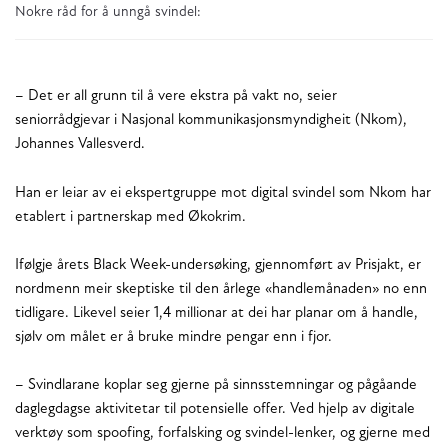
Nokre råd for å unngå svindel:
– Det er all grunn til å vere ekstra på vakt no, seier
seniorrådgjevar i Nasjonal kommunikasjonsmyndigheit (Nkom),
Johannes Vallesverd.
Han er leiar av ei ekspertgruppe mot digital svindel som Nkom har
etablert i partnerskap med Økokrim.
Ifølgje årets Black Week-undersøking, gjennomført av Prisjakt, er
nordmenn meir skeptiske til den årlege «handlemånaden» no enn
tidligare. Likevel seier 1,4 millionar at dei har planar om å handle,
sjølv om målet er å bruke mindre pengar enn i fjor.
– Svindlarane koplar seg gjerne på sinnsstemningar og pågåande
daglegdagse aktivitetar til potensielle offer. Ved hjelp av digitale
verktøy som spoofing, forfalsking og svindel-lenker, og gjerne med