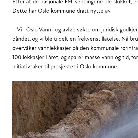
Etter at de nasjonale FM-sendingene ble slukket, er 
Dette har Oslo kommune dratt nytte av.
– Vi i Oslo Vann- og avløp søkte om juridisk godkje
båndet, og vi ble tildelt en frekvenstillatelse. Nå 
overvåker vannlekkasjer på den kommunale rørinfrast
100 lekkasjer i året, og sparer masse vann og tid, fo
initiativtaker til prosjektet i Oslo kommune.