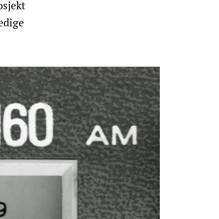
osjekt
edige