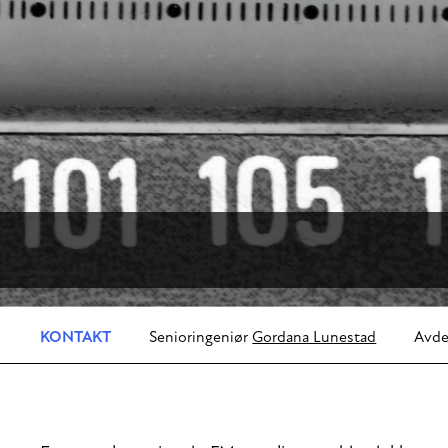
KONTAKT
Senioringeniør
Gordana Lunestad
Avde