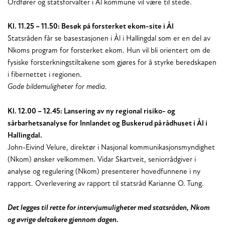
Ordfører og statsforvalter i Ål kommune vil være til stede.
Kl. 11.25 – 11.50: Besøk på forsterket ekom-site i Ål
Statsråden får se basestasjonen i Ål i Hallingdal som er en del av
Nkoms program for forsterket ekom. Hun vil bli orientert om de
fysiske forsterkningstiltakene som gjøres for å styrke beredskapen
i fibernettet i regionen.
Gode bildemuligheter for media.
Kl. 12.00 – 12.45: Lansering av ny regional risiko- og
sårbarhetsanalyse for Innlandet og Buskerud på rådhuset i Ål i
Hallingdal.
John-Eivind Velure, direktør i Nasjonal kommunikasjonsmyndighet
(Nkom) ønsker velkommen. Vidar Skartveit, seniorrådgiver i
analyse og regulering (Nkom) presenterer hovedfunnene i ny
rapport. Overlevering av rapport til statsråd Karianne O. Tung.
Det legges til rette for intervjumuligheter med statsråden, Nkom
og øvrige deltakere gjennom dagen.