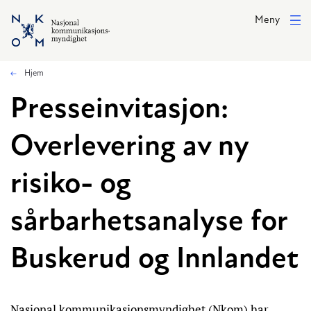
Hopp til hovedinnhold
Meny
Hjem
Presseinvitasjon:
Overlevering av ny
risiko- og
sårbarhetsanalyse for
Buskerud og Innlandet
Nasjonal kommunikasjonsmyndighet (Nkom) har