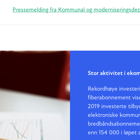
Pressemelding fra Kommunal og moderniseringsd
Stor aktivitet i ek
Rekordhøye investerin
fiberabonnement viser
2019 investerte tilbyd
elektroniske kommuni
bredbåndsabonnement
enn 154 000 i løpet 